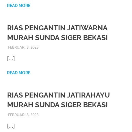
favorite
READ MORE
replica
RIAS PENGANTIN JATIWARNA
watches
.
MURAH SUNDA SIGER BEKASI
24
FEBRUARI 8, 2023
RIASALIKHA
ADAT
,
AKAD NIKAH
,
DEKORASI
,
MURAH
,
Hours
PERNIKAHAN
,
RIAS PENGANTIN
,
WEDDING
[…]
Online
replica
READ MORE
rolex
.
RIAS PENGANTIN JATIRAHAYU
Discover
MURAH SUNDA SIGER BEKASI
More
FEBRUARI 8, 2023
RIASALIKHA
ADAT
,
AKAD NIKAH
,
DEKORASI
,
MURAH
,
Here
PERNIKAHAN
,
RIAS PENGANTIN
,
WEDDING
[…]