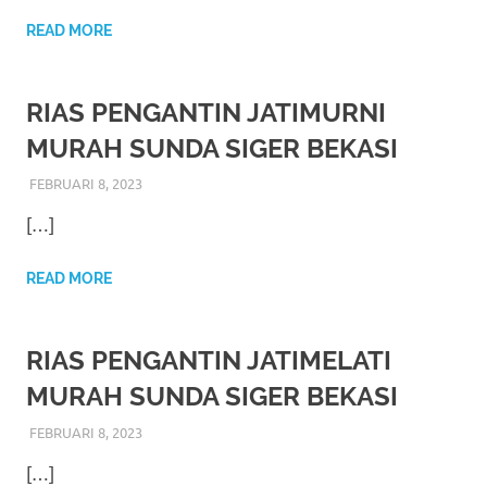
loanswatches.com
.
READ MORE
Wiht
80%
RIAS PENGANTIN JATIMURNI
Discount
MURAH SUNDA SIGER BEKASI
replica
FEBRUARI 8, 2023
RIASALIKHA
ADAT
,
AKAD NIKAH
,
DEKORASI
,
MURAH
,
PERNIKAHAN
,
RIAS PENGANTIN
,
WEDDING
watches
.
[…]
click
READ MORE
fake
watches
.
RIAS PENGANTIN JATIMELATI
Get
MURAH SUNDA SIGER BEKASI
the
FEBRUARI 8, 2023
RIASALIKHA
ADAT
,
AKAD NIKAH
,
DEKORASI
,
MURAH
,
PERNIKAHAN
,
RIAS PENGANTIN
,
WEDDING
facts
[…]