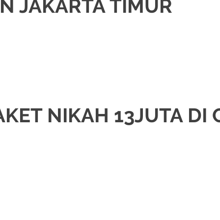
N JAKARTA TIMUR
KAH
,
DEKORASI
,
JAWA
,
MURAH
,
MUSLIM
,
PAKET DEKORASI PELAMINAN
,
PA
JAB
,
RIAS PENGANTIN JAWA
,
RIAS PENGANTIN SUNDA
,
TATA RIAS PENGANT
KET NIKAH 13JUTA DI
KAH
,
DEKORASI
,
JAWA
,
MURAH
,
MUSLIM
,
PAKET DEKORASI PELAMINAN
,
PA
JAB
,
TATA RIAS PENGANTIN
,
WEDDING