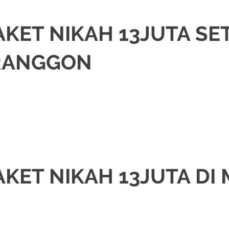
KET NIKAH 13JUTA SE
RANGGON
KAH
,
DEKORASI
,
MURAH
,
MUSLIM
,
PAKET DEKORASI PELAMINAN
,
PAKET RI
JAB
,
RIAS PENGANTIN JAWA
,
RIAS PENGANTIN SUNDA
,
TATA RIAS PENGANT
KET NIKAH 13JUTA DI
KAH
,
DEKORASI
,
JAWA
,
MURAH
,
MUSLIM
,
PAKET DEKORASI PELAMINAN
,
PA