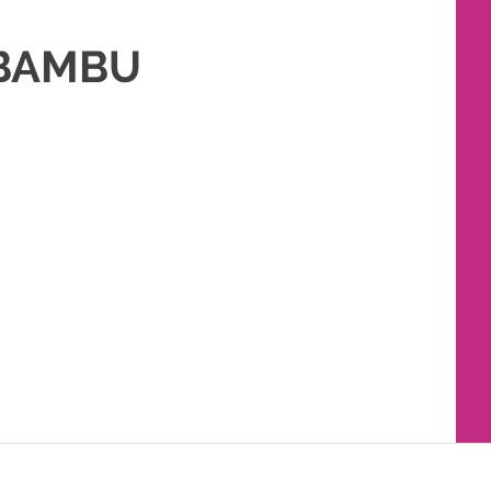
 BAMBU
TATA RIAS PENGANTIN
,
WEDDING