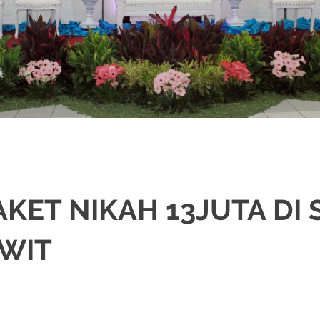
KET NIKAH 13JUTA DI
WIT
KAH
,
DEKORASI
,
JAWA
,
MURAH
,
PAKET DEKORASI PELAMINAN
,
PAKET RIA
EDDING