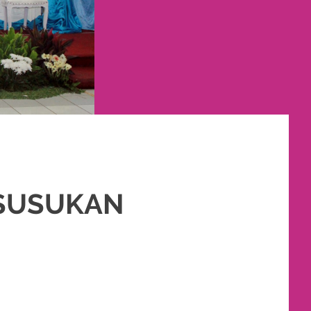
 SUSUKAN
S PENGANTIN MURAH
,
PERNIKAHAN
,
RIAS PENGANTIN
,
TATA RIAS