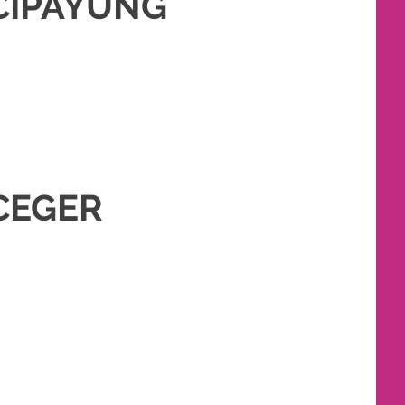
 CIPAYUNG
HAN
,
RIAS
,
RIAS PENGANTIN
,
TATA RIAS PENGANTIN
,
WEDDING
CEGER
AH
,
PERNIKAHAN
,
RIAS PENGANTIN
,
TATA RIAS PENGANTIN
,
WEDDING