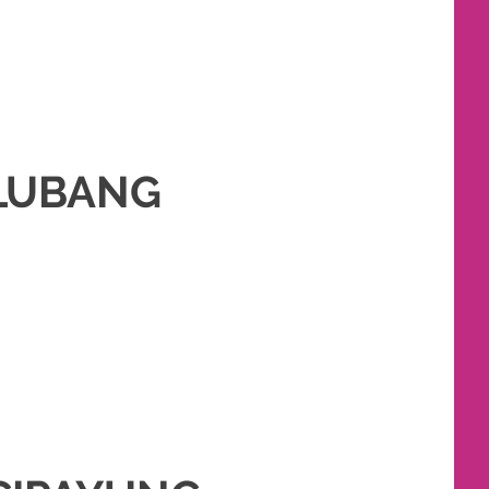
 LUBANG
KET RIAS PENGANTIN MURAH
,
RIAS PENGANTIN
,
TATA RIAS PENGANTIN
,