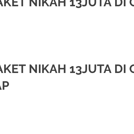
KET NIKAH 13JUTA DI
KAH
,
DEKORASI
,
JAWA
,
MURAH
,
PAKET RIAS PENGANTIN MURAH
,
PERNIKA
/
.
KET NIKAH 13JUTA DI 
AP
AWA
,
MURAH
,
PAKET DEKORASI PELAMINAN
,
PAKET RIAS PENGANTIN MUR