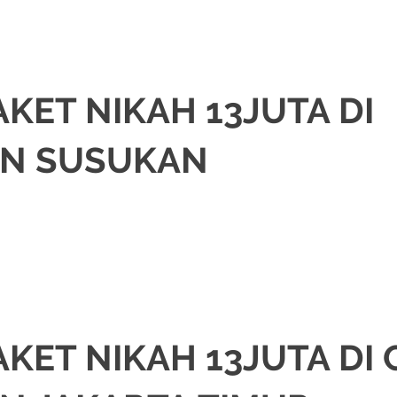
KET NIKAH 13JUTA DI
N SUSUKAN
om
.
KAH
,
DEKORASI
,
JAWA
,
MURAH
,
PAKET DEKORASI PELAMINAN
,
PAKET RIA
EDDING
KET NIKAH 13JUTA DI 