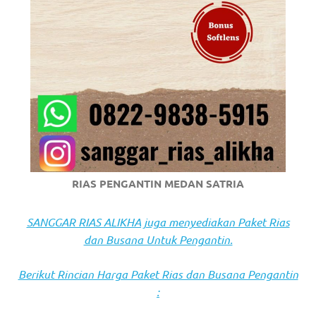
https://www.stockswatches.com
.
anchor
https://www.insurancewatches.c
check
this
link
right
RIAS PENGANTIN MEDAN SATRIA
here
SANGGAR RIAS ALIKHA juga menyediakan Paket Rias
now
dan Busana Untuk Pengantin.
https://www.domainwatches.com
.
Berikut Rincian Harga Paket Rias dan Busana Pengantin
visit
: