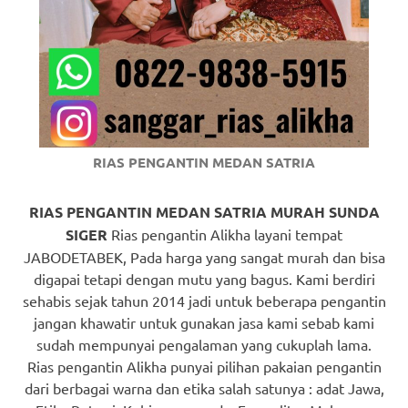
https://www.watchesb.com
.
go
to
these
guys
RIAS PENGANTIN MEDAN SATRIA
https://www.mortgagewatches.c
his
RIAS PENGANTIN MEDAN SATRIA MURAH SUNDA
SIGER
Rias pengantin Alikha layani tempat
comment
JABODETABEK, Pada harga yang sangat murah dan bisa
digapai tetapi dengan mutu yang bagus. Kami berdiri
is
sehabis sejak tahun 2014 jadi untuk beberapa pengantin
here
jangan khawatir untuk gunakan jasa kami sebab kami
sudah mempunyai pengalaman yang cukuplah lama.
replica
Rias pengantin Alikha punyai pilihan pakaian pengantin
watches
.
dari berbagai warna dan etika salah satunya : adat Jawa,