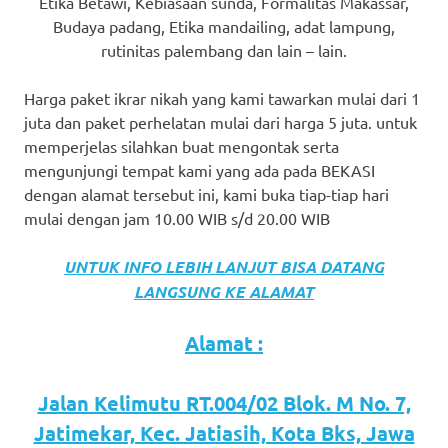
Etika Betawi, Kebiasaan sunda, Formalitas Makassar,
favorite
Budaya padang, Etika mandailing, adat lampung,
rutinitas palembang dan lain – lain.
replica
watches
.
Harga paket ikrar nikah yang kami tawarkan mulai dari 1
juta dan paket perhelatan mulai dari harga 5 juta. untuk
24
memperjelas silahkan buat mengontak serta
mengunjungi tempat kami yang ada pada BEKASI
Hours
dengan alamat tersebut ini, kami buka tiap-tiap hari
Online
mulai dengan jam 10.00 WIB s/d 20.00 WIB
replica
UNTUK INFO LEBIH LANJUT BISA DATANG
rolex
.
LANGSUNG KE ALAMAT
Discover
Alamat :
More
Jalan Kelimutu RT.004/02 Blok. M No. 7,
Here
Jatimekar, Kec. Jatiasih, Kota Bks, Jawa