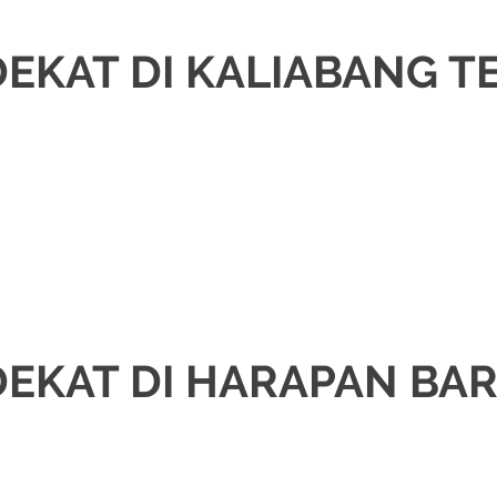
EKAT DI KALIABANG 
H
,
DEKORASI
,
MURAH
,
MUSLIM
,
PAKET DEKORASI PELAMINAN
,
PAKET RIAS
DING
EKAT DI HARAPAN BAR
H
,
DEKORASI
,
JAWA
,
MURAH
,
PAKET DEKORASI PELAMINAN
,
PAKET RIAS 