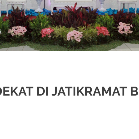
EKAT DI JATIKRAMAT B
ORASI
,
JAWA
,
MURAH
,
MUSLIM
,
PADANG
,
PAES
,
PAKET DEKORASI PELAMI
NTIN
,
WEDDING