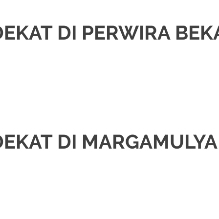
EKAT DI PERWIRA BEK
H
,
DEKORASI
,
JAWA
,
MURAH
,
MUSLIM
,
PAKET DEKORASI PELAMINAN
,
PAKE
DING
EKAT DI MARGAMULYA
ORASI
,
JAWA
,
MURAH
,
PAKET DEKORASI PELAMINAN
,
PAKET RIAS PENGA