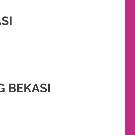
SI
T RIAS PENGANTIN MURAH
,
PERNIKAHAN
,
RIAS
,
RIAS PENGANTIN
,
TATA
G BEKASI
S PENGANTIN MURAH
,
PERNIKAHAN
,
RIAS PENGANTIN
,
TATA RIAS