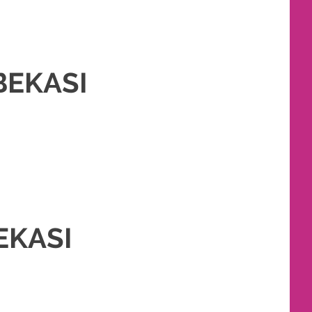
BEKASI
 RIAS PENGANTIN MURAH
,
PERNIKAHAN
,
RIAS
,
RIAS PENGANTIN
,
TATA
EKASI
NGANTIN MURAH
,
RIAS PENGANTIN
,
RIAS PENGANTIN HIJAB
,
TATA RIAS