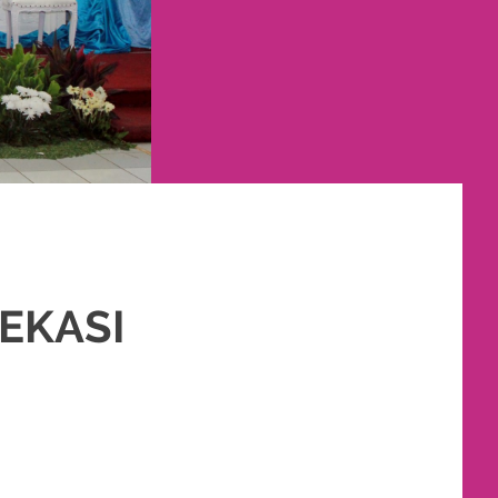
EKASI
NAN
,
PAKET RIAS PENGANTIN MURAH
,
PERNIKAHAN
,
RIAS
,
RIAS PENGANTIN
,