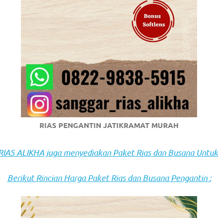
om
.
RIAS PENGANTIN JATIKRAMAT MURAH
AS ALIKHA juga menyediakan Paket Rias dan Busana Untuk
Berikut Rincian Harga Paket Rias dan Busana Pengantin :