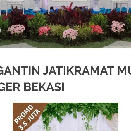
GANTIN JATIKRAMAT 
GER BEKASI
IKAH
,
DEKORASI
,
MURAH
,
PERNIKAHAN
,
RIAS PENGANTIN
,
WEDDING