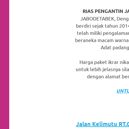
favorite
RIAS PENGANTIN J
replica
JABODETABEK, Dengan 
berdiri sejak tahun 201
watches
.
telah miliki pengalama
24
beraneka macam warna s
Adat padang,
Hours
Online
Harga paket ikrar nika
untuk lebih jelasnya s
replica
dengan alamat beri
rolex
.
UNTU
Discover
More
Here
Jalan Kelimutu RT.0