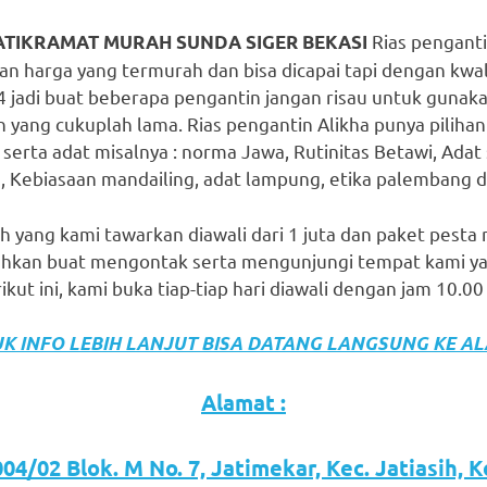
Rias penganti
ATIKRAMAT MURAH SUNDA SIGER BEKASI
harga yang termurah dan bisa dicapai tapi dengan kwal
4 jadi buat beberapa pengantin jangan risau untuk gunak
n yang cukuplah lama. Rias pengantin Alikha punya pilihan
erta adat misalnya : norma Jawa, Rutinitas Betawi, Adat
 Kebiasaan mandailing, adat lampung, etika palembang dan
h yang kami tawarkan diawali dari 1 juta dan paket pesta m
ilahkan buat mengontak serta mengunjungi tempat kami y
kut ini, kami buka tiap-tiap hari diawali dengan jam 10.0
K INFO LEBIH LANJUT BISA DATANG LANGSUNG KE A
Alamat :
04/02 Blok. M No. 7, Jatimekar, Kec. Jatiasih, 