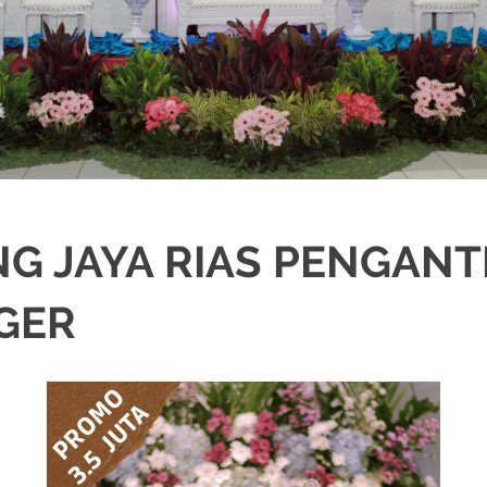
G JAYA RIAS PENGAN
GER
IKAH
,
DEKORASI
,
MURAH
,
PERNIKAHAN
,
RIAS PENGANTIN
,
WEDDING