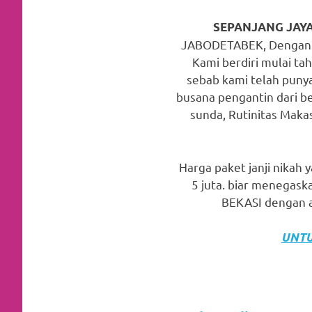
favorite
SEPANJANG JAYA
replica
JABODETABEK, Dengan ha
Kami berdiri mulai ta
watches
.
sebab kami telah punya
24
busana pengantin dari be
sunda, Rutinitas Makas
Hours
Online
Harga paket janji nikah 
replica
5 juta. biar menegas
rolex
.
BEKASI dengan a
Discover
UNTU
More
Here