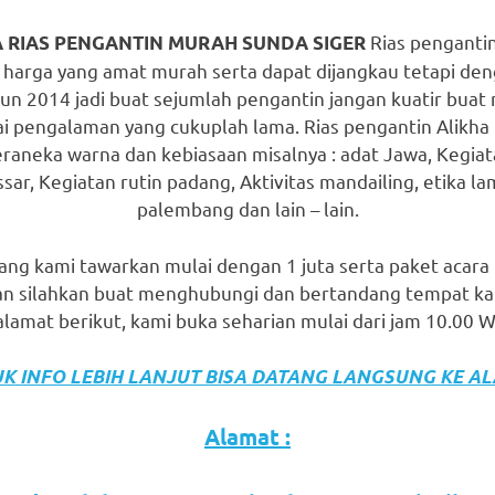
Rias pengantin
 RIAS PENGANTIN MURAH SUNDA SIGER
rga yang amat murah serta dapat dijangkau tetapi deng
hun 2014 jadi buat sejumlah pengantin jangan kuatir bua
i pengalaman yang cukuplah lama. Rias pengantin Alikha 
raneka warna dan kebiasaan misalnya : adat Jawa, Kegiata
sar, Kegiatan rutin padang, Aktivitas mandailing, etika l
palembang dan lain – lain.
yang kami tawarkan mulai dengan 1 juta serta paket acara
kan silahkan buat menghubungi dan bertandang tempat ka
lamat berikut, kami buka seharian mulai dari jam 10.00 W
K INFO LEBIH LANJUT BISA DATANG LANGSUNG KE A
Alamat :