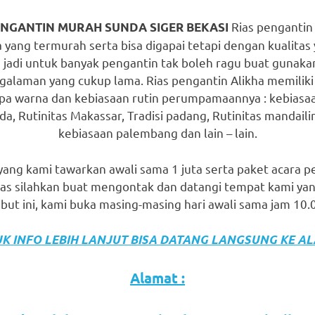
Rias pengantin A
ENGANTIN MURAH SUNDA SIGER BEKASI
ang termurah serta bisa digapai tetapi dengan kualitas 
 jadi untuk banyak pengantin tak boleh ragu buat gunaka
laman yang cukup lama. Rias pengantin Alikha memiliki 
pa warna dan kebiasaan rutin perumpamaannya : kebiasaan
da, Rutinitas Makassar, Tradisi padang, Rutinitas mandaili
kebiasaan palembang dan lain – lain.
yang kami tawarkan awali sama 1 juta serta paket acara p
las silahkan buat mengontak dan datangi tempat kami ya
but ini, kami buka masing-masing hari awali sama jam 10.
K INFO LEBIH LANJUT BISA DATANG LANGSUNG KE A
Alamat :