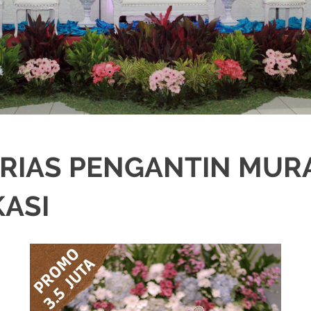
 RIAS PENGANTIN MUR
KASI
IKAH
,
DEKORASI
,
MURAH
,
PERNIKAHAN
,
RIAS PENGANTIN
,
WEDDING