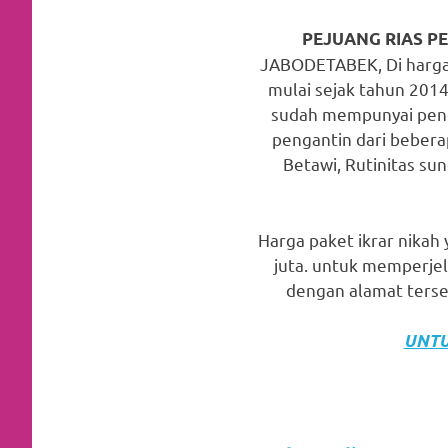
favorite
PEJUANG RIAS P
replica
JABODETABEK, Di harga y
mulai sejak tahun 2014
watches
.
sudah mempunyai penga
24
pengantin dari bebera
Betawi, Rutinitas sun
Hours
Online
Harga paket ikrar nikah 
replica
juta. untuk memperje
rolex
.
dengan alamat terse
Discover
UNTU
More
Here