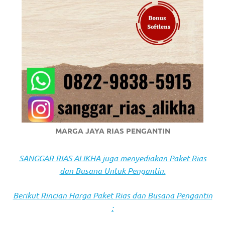
https://www.stockswatches.com
.
anchor
https://www.insurancewatches.c
check
this
link
right
MARGA JAYA RIAS PENGANTIN
here
SANGGAR RIAS ALIKHA juga menyediakan Paket Rias
now
dan Busana Untuk Pengantin.
https://www.domainwatches.com
.
Berikut Rincian Harga Paket Rias dan Busana Pengantin
visit
: