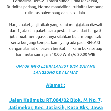
Formalitas Betawi, Tradisi sunda, Etika Makassar,
favorite
Rutinitas padang, Norma mandailing, rutinitas lampung,
rutinitas palembang dan lain – lain.
replica
watches
.
Harga paket janji nikah yang kami menjajakan diawali
dari 1 juta dan paket acara pesta diawali dari harga 5
24
juta. buat menegaskannya silahkan buat mengontak
serta kunjungi tempat kami yang ada pada BEKASI
Hours
dengan alamat di bawah berikut ini, kami buka setiap
Online
hari mulai sama jam 10.00 WIB s/d 20.00 WIB
replica
UNTUK INFO LEBIH LANJUT BISA DATANG
rolex
.
LANGSUNG KE ALAMAT
Discover
Alamat :
More
Jalan Kelimutu RT.004/02 Blok. M No. 7,
Here
Jatimekar, Kec. Jatiasih, Kota Bks, Jawa