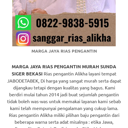
https://www.watchesb.com
.
go
to
these
guys
MARGA JAYA RIAS PENGANTIN
https://www.mortgagewatches.c
his
MARGA JAYA RIAS PENGANTIN MURAH SUNDA
SIGER BEKASI
Rias pengantin Alikha layani tempat
comment
JABODETABEK, Di harga yang sangat murah serta dapat
dijangkau tetapi dengan kualitas yang bagus. Kami
is
berdiri mulai tahun 2014 jadi buat sejumlah pengantin
here
tidak boleh was-was untuk memakai layanan kami sebab
kami telah mempunyai pengalaman yang cukup lama.
replica
Rias pengantin Alikha miliki pilihan baju pengantin dari
watches
.
beberapa warna serta adat misalnya : etika Jawa,