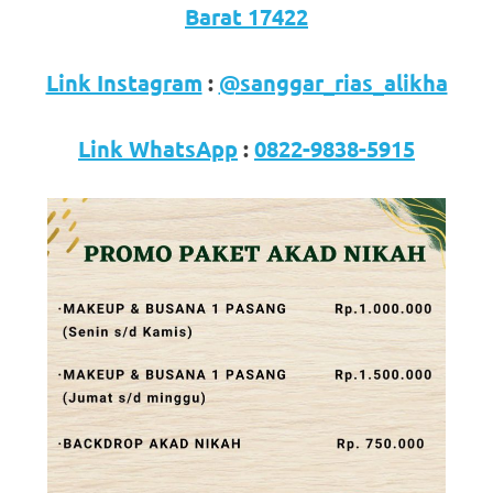
loanswatches.com
.
Barat 17422
Wiht
Link Instagram
:
@sanggar_rias_alikha
80%
Discount
Link WhatsApp
:
0822-9838-5915
replica
watches
.
click
fake
watches
.
Get
the
facts