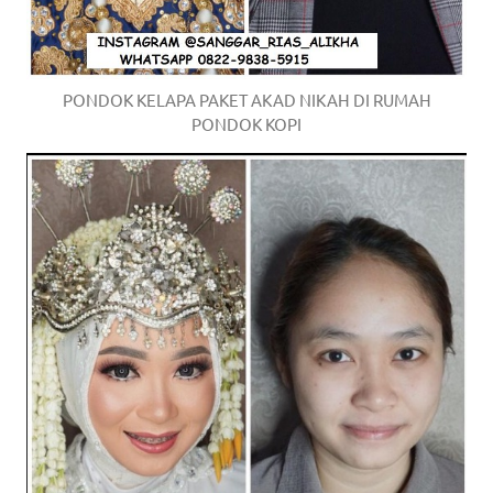
the
website
fake
PONDOK KELAPA PAKET AKAD NIKAH DI RUMAH
PONDOK KOPI
rolex
.
content
https://www.financewatches.com
imitation
https://www.gameswatches.com
.
A
wonderful
gift
for