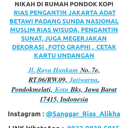
https://www.watchesb.com
.
NIKAH DI RUMAH PONDOK KOPI
go
RIAS PENGANTIN JAKARTA ADAT
BETAWI PADANG SUNDA NASIONAL
to
MUSLIM RIAS WISUDA, PENGANTIN
these
SUNAT, JUGA MEGERJAKAN
guys
DEKORASI , FOTO GRAPHI , CETAK
https://www.mortgagewatches.c
KARTU UNDANGAN
his
Jl. Raya Hankam
No. 7e,
comment
RT.06/RW.09,
Jatiwarna
,
Pondokmelati,
Kota
Bks, Jawa Barat
is
17415, Indonesia
here
replica
Instagram :
@Sanggar_Rias_Alikha
watches
.