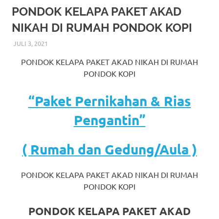
More
PONDOK KELAPA PAKET AKAD
NIKAH DI RUMAH PONDOK KOPI
hints
JULI 3, 2021
RIASALIKHA
AKAD NIKAH
,
DEKORASI
,
JAKARTA TIMUR
,
MURAH
,
rolex
MUSLIM
,
PAKET DEKORASI PELAMINAN
,
PAKET RIAS
PONDOK KELAPA PAKET AKAD NIKAH DI RUMAH
PENGANTIN MURAH
,
RIAS
,
RIAS PENGANTIN
,
RIAS
replica
.
PENGANTIN HIJAB
,
RIAS PENGANTIN JAWA
,
RIAS
PONDOK KOPI
PENGANTIN SUNDA
,
TATA RIAS PENGANTIN
my
“Paket Pernikahan & Rias
website
Pengantin”
https://www.watchesf.com
.
To
( Rumah dan Gedung/Aula )
learn
PONDOK KELAPA PAKET AKAD NIKAH DI RUMAH
more
PONDOK KOPI
about
PONDOK KELAPA PAKET AKAD