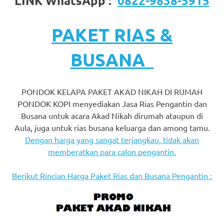
LINK WhatsApp :
0822-9838-5915
favorite
replica
PAKET RIAS &
watches
.
BUSANA
24
Hours
PONDOK KELAPA PAKET AKAD NIKAH DI RUMAH
PONDOK KOPI menyediakan Jasa Rias Pengantin dan
Online
Busana untuk acara Akad Nikah dirumah ataupun di
replica
Aula, juga untuk rias busana keluarga dan among tamu.
Dengan harga yang sangat terjangkau, tidak akan
rolex
.
memberatkan para calon pengantin.
Discover
Berikut Rincian Harga Paket Rias dan Busana Pengantin :
More
Here