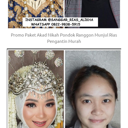
the
website
fake
rolex
.
Promo Paket Akad Nikah Pondok Ranggon Munjul Rias
Pengantin Murah
content
https://www.financewatches.com
imitation
https://www.gameswatches.com
.
A
wonderful
gift
for