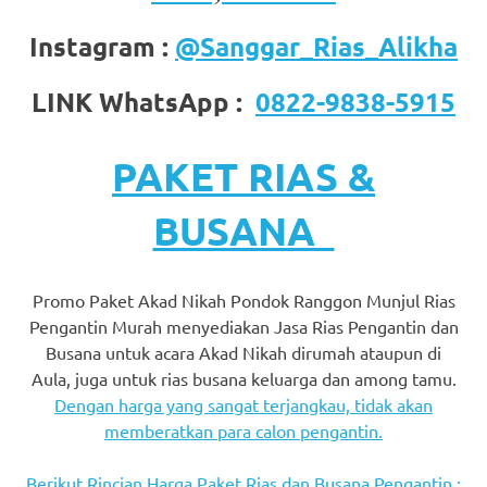
favorite
Instagram :
@Sanggar_Rias_Alikha
replica
LINK WhatsApp :
0822-9838-5915
watches
.
24
PAKET RIAS &
Hours
BUSANA
Online
replica
Promo Paket Akad Nikah Pondok Ranggon Munjul Rias
rolex
.
Pengantin Murah menyediakan Jasa Rias Pengantin dan
Busana untuk acara Akad Nikah dirumah ataupun di
Discover
Aula, juga untuk rias busana keluarga dan among tamu.
More
Dengan harga yang sangat terjangkau, tidak akan
memberatkan para calon pengantin.
Here
Berikut Rincian Harga Paket Rias dan Busana Pengantin :