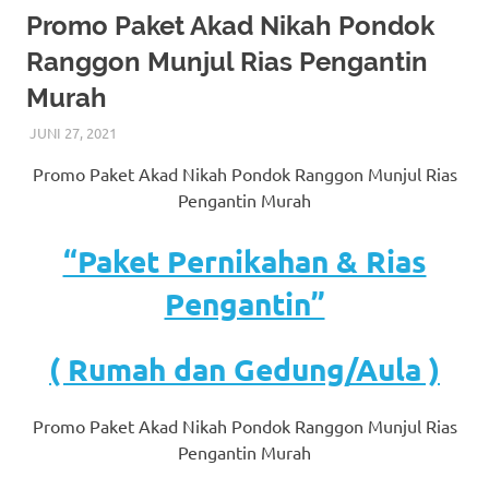
More
Promo Paket Akad Nikah Pondok
Ranggon Munjul Rias Pengantin
hints
Murah
rolex
JUNI 27, 2021
RIASALIKHA
AKAD NIKAH
,
DEKORASI
,
JAKARTA TIMUR
,
MURAH
,
replica
.
MUSLIM
,
PAKET DEKORASI PELAMINAN
,
PAKET RIAS
Promo Paket Akad Nikah Pondok Ranggon Munjul Rias
PENGANTIN MURAH
,
RIAS
,
RIAS PENGANTIN
,
RIAS
my
PENGANTIN HIJAB
,
RIAS PENGANTIN JAWA
,
RIAS
Pengantin Murah
PENGANTIN SUNDA
,
TATA RIAS PENGANTIN
website
“Paket Pernikahan & Rias
https://www.watchesf.com
.
Pengantin”
To
learn
( Rumah dan Gedung/Aula )
more
Promo Paket Akad Nikah Pondok Ranggon Munjul Rias
about
Pengantin Murah