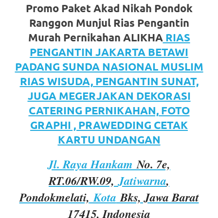
https://www.watchesb.com
.
Promo Paket Akad Nikah Pondok
go
Ranggon Munjul Rias Pengantin
to
Murah Pernikahan ALIKHA
RIAS
PENGANTIN JAKARTA BETAWI
these
PADANG SUNDA NASIONAL MUSLIM
guys
RIAS WISUDA, PENGANTIN SUNAT,
https://www.mortgagewatches.c
JUGA MEGERJAKAN DEKORASI
CATERING PERNIKAHAN, FOTO
his
GRAPHI , PRAWEDDING CETAK
comment
KARTU UNDANGAN
is
Jl. Raya Hankam
No. 7e,
here
RT.06/RW.09,
Jatiwarna
,
replica
Pondokmelati,
Kota
Bks, Jawa Barat
watches
.
17415, Indonesia