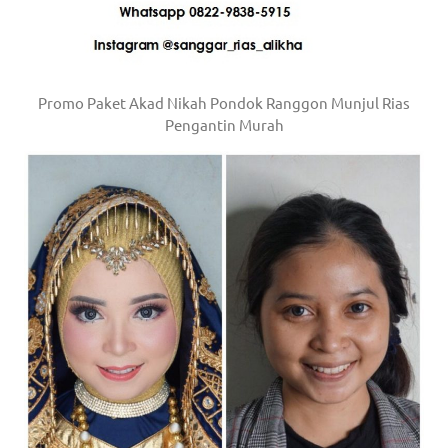
https://www.stockswatches.com
.
anchor
https://www.insurancewatches.c
Promo Paket Akad Nikah Pondok Ranggon Munjul Rias
Pengantin Murah
check
this
link
right
here
now
https://www.domainwatches.com
.
visit