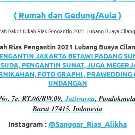
( Rumah dan Gedung/Aula )
ah Paket Nikah Rias Pengantin 2021 Lubang Buaya Cilan
ah Rias Pengantin 2021 Lubang Buaya Cila
PENGANTIN JAKARTA BETAWI PADANG SU
om
.
ISUDA, PENGANTIN SUNAT, JUGA MEGER
RNIKAHAN, FOTO GRAPHI , PRAWEDDING
UNDANGAN
No. 7e, RT.06/RW.09,
Jatiwarna
, Pondokmela
Barat 17415, Indonesia
Instagram :
@Sanggar_Rias_Alikha