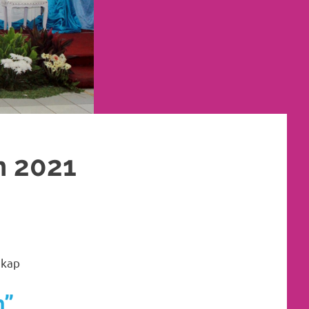
n 2021
AKET RIAS PENGANTIN MURAH
,
RIAS
,
RIAS PENGANTIN
,
RIAS PENGANTIN
gkap
n”