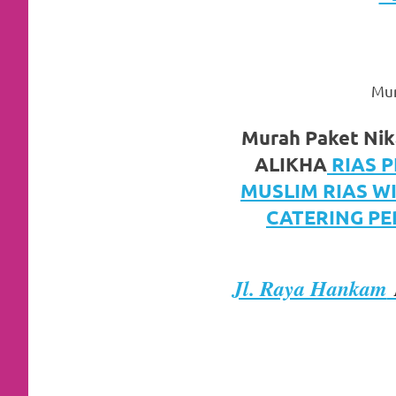
https://www.watchesb.com
.
go
to
Mur
these
guys
Murah Paket Nik
ALIKHA
RIAS 
https://www.mortgagewatches.c
MUSLIM RIAS W
his
CATERING PE
comment
is
Jl. Raya Hankam
here
replica
watches
.