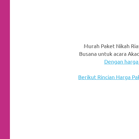
favorite
replica
watches
.
24
Murah Paket Nikah Ria
Hours
Busana untuk acara Akad
Dengan harga 
Online
Berikut Rincian Harga Pa
replica
rolex
.
Discover
More
Here