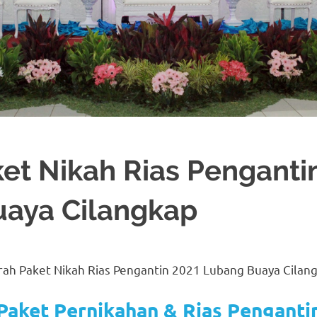
et Nikah Rias Penganti
aya Cilangkap
ORASI
,
JAKARTA TIMUR
,
MURAH
,
MUSLIM
,
PAKET DEKORASI PELAMINAN
,
P
ANTIN JAWA
,
RIAS PENGANTIN SUNDA
,
TATA RIAS PENGANTIN
ah Paket Nikah Rias Pengantin 2021 Lubang Buaya Cilan
Paket Pernikahan & Rias Penganti