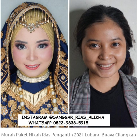
om
.
Murah Paket Nikah Rias Pengantin 2021 Lubang Buaya Cilangkap