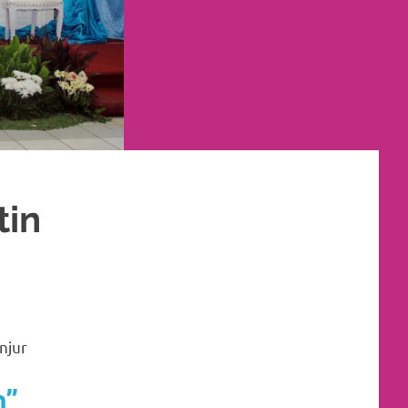
tin
TA RIAS PENGANTIN
njur
n”