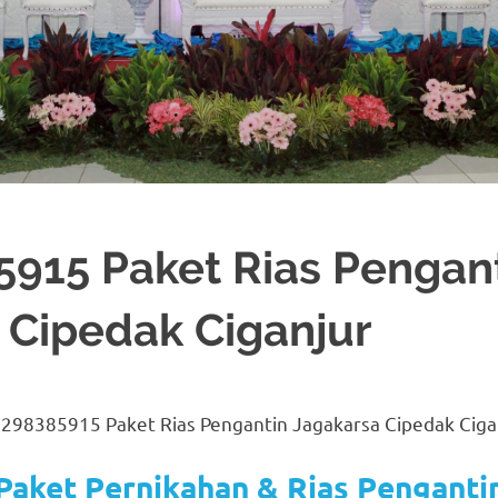
915 Paket Rias Pengan
 Cipedak Ciganjur
DEKORASI
,
JAKARTA SELATAN
,
MURAH
,
MUSLIM
,
RIAS
,
RIAS PENGANTIN
,
TA
298385915 Paket Rias Pengantin Jagakarsa Cipedak Ciga
Paket Pernikahan & Rias Penganti