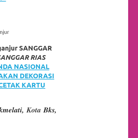
njur
iganjur SANGGAR
SANGGAR RIAS
NDA NASIONAL
JAKAN DEKORASI
 CETAK KARTU
kmelati,
Kota
Bks,