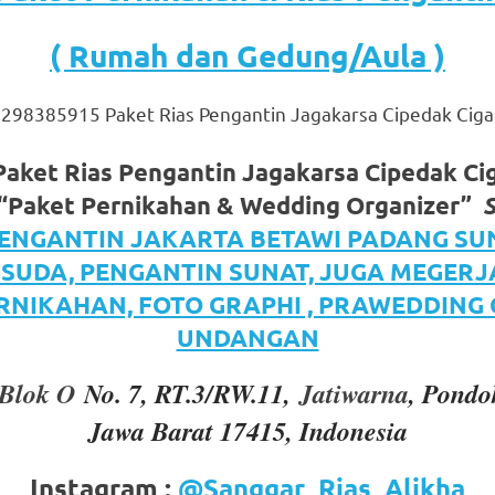
( Rumah dan Gedung/Aula )
298385915 Paket Rias Pengantin Jagakarsa Cipedak Ciga
aket Rias Pengantin Jagakarsa Cipedak C
“Paket Pernikahan & Wedding Organizer”
om
.
PENGANTIN JAKARTA BETAWI PADANG SU
ISUDA, PENGANTIN SUNAT, JUGA MEGER
RNIKAHAN, FOTO GRAPHI , PRAWEDDING
UNDANGAN
Blok O
No. 7, RT.3/RW.11,
Jatiwarna
, Pondo
Jawa Barat 17415, Indonesia
Instagram :
@Sanggar_Rias_Alikha