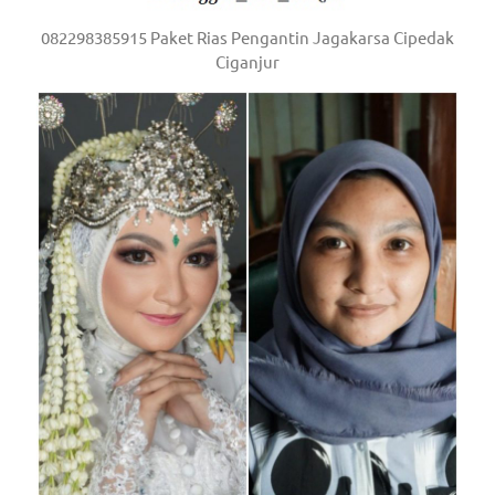
082298385915 Paket Rias Pengantin Jagakarsa Cipedak
Ciganjur
om
.