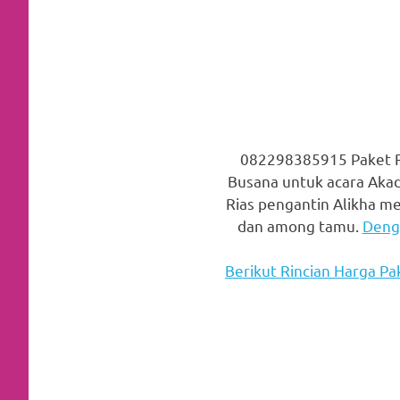
favorite
replica
watches
.
24
Hours
082298385915 Paket Ri
Busana untuk acara Akad
Online
Rias pengantin Alikha me
replica
dan among tamu.
Denga
rolex
.
Berikut Rincian Harga Pa
Discover
More
Here