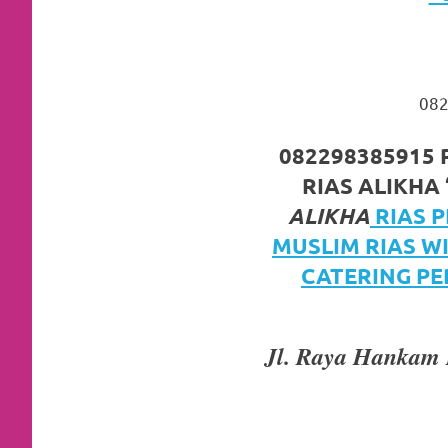
https://www.watchesb.com
.
go
to
082
these
guys
082298385915 P
RIAS ALIKHA 
https://www.mortgagewatches.c
ALIKHA
RIAS 
his
MUSLIM RIAS W
comment
CATERING PE
is
here
Jl. Raya Hankam 
replica
watches
.