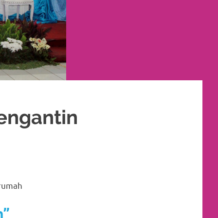
engantin
 RIAS PENGANTIN MURAH
,
RIAS
,
RIAS PENGANTIN
,
RIAS PENGANTIN HIJAB
,
irumah
n”