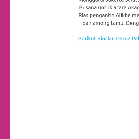
loanswatches.com
.
Busana untuk acara Akad
Wiht
Rias pengantin Alikha me
dan among tamu. Denga
80%
Discount
Berikut Rincian Harga Pa
replica
watches
.
click
fake
watches
.
Get
the
facts