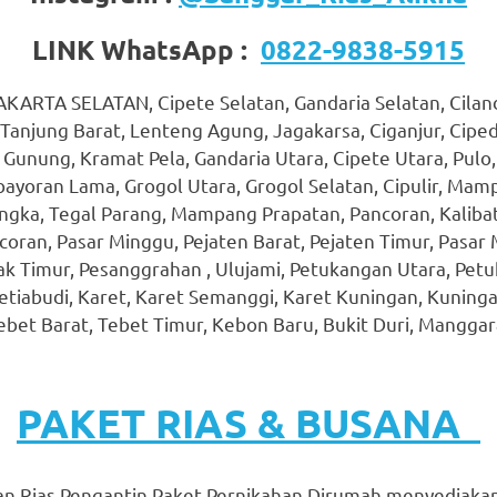
LINK WhatsApp :
0822-9838-5915
KARTA SELATAN, Cipete Selatan, Gandaria Selatan, Ciland
Tanjung Barat, Lenteng Agung, Jagakarsa, Ciganjur, Cipe
 Gunung, Kramat Pela, Gandaria Utara, Cipete Utara, Pulo
bayoran Lama, Grogol Utara, Grogol Selatan, Cipulir, Ma
gka, Tegal Parang, Mampang Prapatan, Pancoran, Kalibata
oran, Pasar Minggu, Pejaten Barat, Pejaten Timur, Pasar 
k Timur, Pesanggrahan , Ulujami, Petukangan Utara, Petu
etiabudi, Karet, Karet Semanggi, Karet Kuningan, Kuning
ebet Barat, Tebet Timur, Kebon Baru, Bukit Duri, Manggar
PAKET RIAS & BUSANA
an Rias Pengantin Paket Pernikahan Dirumah menyediakan