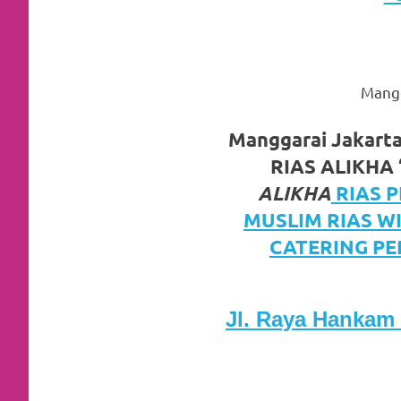
https://www.watchesb.com
.
go
to
Mangg
these
guys
Manggarai Jakart
RIAS ALIKHA 
https://www.mortgagewatches.c
ALIKHA
RIAS 
his
MUSLIM RIAS W
comment
CATERING PE
is
here
Jl. Raya Hankam 
replica
watches
.