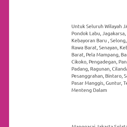
favorite
replica
Untuk Seluruh Wilayah JA
watches
.
Pondok Labu, Jagakarsa, 
24
Kebayoran Baru , Selong,
Rawa Barat, Senayan, Ke
Hours
Barat, Pela Mampang, Ban
Online
Cikoko, Pengadegan, Panc
Padang, Ragunan, Cilanda
replica
Pesanggrahan, Bintaro, S
rolex
.
Pasar Manggis, Guntur, T
Menteng Dalam
Discover
More
Here
Manggarai Jakarta Selat