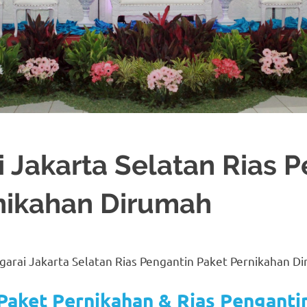
 Jakarta Selatan Rias P
nikahan Dirumah
BEKASI
,
CIKARANG
,
DEKORASI
,
JAKARTA SELATAN
,
MURAH
,
MUSLIM
,
PAKET
TIN JAWA
,
RIAS PENGANTIN SUNDA
,
TATA RIAS PENGANTIN
arai Jakarta Selatan Rias Pengantin Paket Pernikahan D
Paket Pernikahan & Rias Penganti