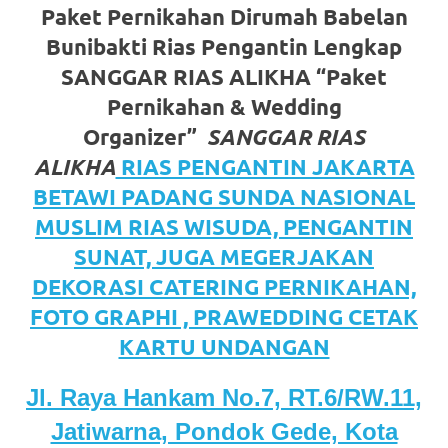
https://www.watchesb.com
.
Paket Pernikahan Dirumah Babelan
go
Bunibakti Rias Pengantin Lengkap
to
SANGGAR RIAS ALIKHA “Paket
Pernikahan & Wedding
these
Organizer”
SANGGAR RIAS
guys
ALIKHA
RIAS PENGANTIN JAKARTA
https://www.mortgagewatches.c
BETAWI PADANG SUNDA NASIONAL
MUSLIM RIAS WISUDA, PENGANTIN
his
SUNAT, JUGA MEGERJAKAN
comment
DEKORASI CATERING PERNIKAHAN,
is
FOTO GRAPHI , PRAWEDDING CETAK
KARTU UNDANGAN
here
replica
Jl. Raya Hankam No.7, RT.6/RW.11,
watches
.
Jatiwarna, Pondok Gede, Kota