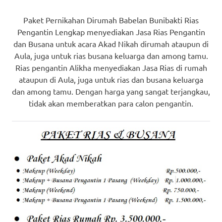
loanswatches.com
.
Wiht
Paket Pernikahan Dirumah Babelan Bunibakti Rias
Pengantin Lengkap menyediakan Jasa Rias Pengantin
80%
dan Busana untuk acara Akad Nikah dirumah ataupun di
Aula, juga untuk rias busana keluarga dan among tamu.
Discount
Rias pengantin Alikha menyediakan Jasa Rias di rumah
replica
ataupun di Aula, juga untuk rias dan busana keluarga
dan among tamu. Dengan harga yang sangat terjangkau,
watches
.
tidak akan memberatkan para calon pengantin.
click
fake
watches
.
Get
the
facts