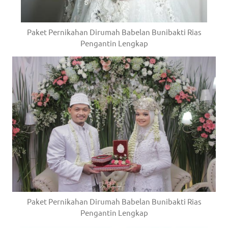
a
good
Paket Pernikahan Dirumah Babelan Bunibakti Rias
Pengantin Lengkap
man
is
luxury
replica
watches
.
men's
https://www.drugswatches.com
.
Paket Pernikahan Dirumah Babelan Bunibakti Rias
Pengantin Lengkap