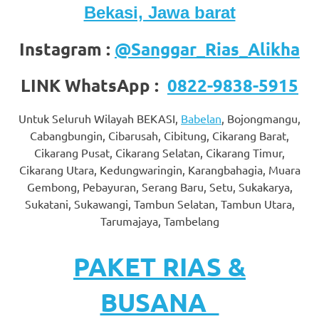
Bekasi, Jawa barat
favorite
replica
Instagram :
@Sanggar_Rias_Alikha
watches
.
LINK WhatsApp :
0822-9838-5915
24
Untuk Seluruh Wilayah BEKASI,
Babelan
, Bojongmangu,
Hours
Cabangbungin, Cibarusah, Cibitung, Cikarang Barat,
Online
Cikarang Pusat, Cikarang Selatan, Cikarang Timur,
Cikarang Utara, Kedungwaringin, Karangbahagia, Muara
replica
Gembong, Pebayuran, Serang Baru, Setu, Sukakarya,
Sukatani, Sukawangi, Tambun Selatan, Tambun Utara,
rolex
.
Tarumajaya, Tambelang
Discover
PAKET RIAS &
More
Here
BUSANA