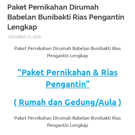
More
Paket Pernikahan Dirumah
Babelan Bunibakti Rias Pengantin
hints
Lengkap
rolex
OKTOBER 25, 2020
RIASALIKHA
AKAD NIKAH
,
BEKASI
,
DEKORASI
,
MURAH
,
MUSLIM
,
replica
.
PAKET RIAS PENGANTIN MURAH
,
RIAS
,
RIAS
Paket Pernikahan Dirumah Babelan Bunibakti Rias
PENGANTIN
,
RIAS PENGANTIN HIJAB
,
RIAS
my
PENGANTIN JAWA
,
RIAS PENGANTIN SUNDA
,
TATA
Pengantin Lengkap
RIAS PENGANTIN
website
“Paket Pernikahan & Rias
https://www.watchesf.com
.
Pengantin”
To
learn
( Rumah dan Gedung/Aula )
more
Paket Pernikahan Dirumah Babelan Bunibakti Rias
about
Pengantin Lengkap