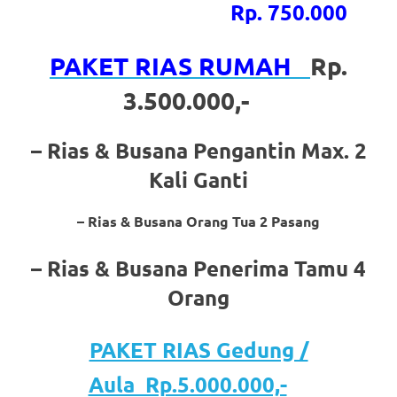
Rp. 750.000
https://www.stockswatches.com
.
anchor
PAKET RIAS RUMAH
Rp.
https://www.insurancewatches.c
3.500.000,-
check
– Rias & Busana Pengantin Max. 2
this
Kali Ganti
link
– Rias & Busana Orang Tua 2 Pasang
right
here
– Rias & Busana Penerima Tamu 4
now
Orang
https://www.domainwatches.com
.
PAKET RIAS Gedung /
visit
Aula Rp.5.000.000,-