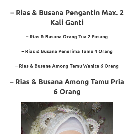
the
website
– Rias & Busana Pengantin Max. 2
Kali Ganti
fake
rolex
.
– Rias & Busana Orang Tua 2 Pasang
content
– Rias & Busana Penerima Tamu 4 Orang
https://www.financewatches.com
– Rias & Busana Among Tamu Wanita 6 Orang
imitation
– Rias & Busana Among Tamu Pria
https://www.gameswatches.com
.
6 Orang
A
wonderful
gift
for