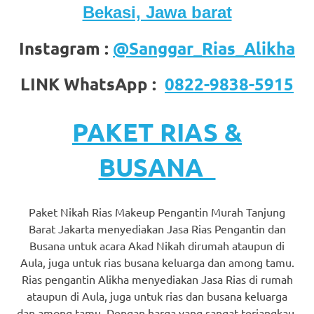
Bekasi, Jawa barat
favorite
replica
Instagram :
@Sanggar_Rias_Alikha
watches
.
LINK WhatsApp :
0822-9838-5915
24
Hours
PAKET RIAS &
Online
BUSANA
replica
rolex
.
Paket Nikah Rias Makeup Pengantin Murah Tanjung
Barat Jakarta menyediakan Jasa Rias Pengantin dan
Discover
Busana untuk acara Akad Nikah dirumah ataupun di
More
Aula, juga untuk rias busana keluarga dan among tamu.
Rias pengantin Alikha menyediakan Jasa Rias di rumah
Here
ataupun di Aula, juga untuk rias dan busana keluarga
dan among tamu. Dengan harga yang sangat terjangkau,