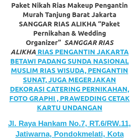
https://www.watchesb.com
.
Paket Nikah Rias Makeup Pengantin
go
Murah Tanjung Barat Jakarta
to
SANGGAR RIAS ALIKHA “Paket
Pernikahan & Wedding
these
Organizer”
SANGGAR RIAS
guys
ALIKHA
RIAS PENGANTIN JAKARTA
https://www.mortgagewatches.c
BETAWI PADANG SUNDA NASIONAL
MUSLIM RIAS WISUDA, PENGANTIN
his
SUNAT, JUGA MEGERJAKAN
comment
DEKORASI CATERING PERNIKAHAN,
is
FOTO GRAPHI , PRAWEDDING CETAK
KARTU UNDANGAN
here
replica
Jl. Raya Hankam No.7, RT.6/RW.11,
watches
.
Jatiwarna, Pondokmelati, Kota