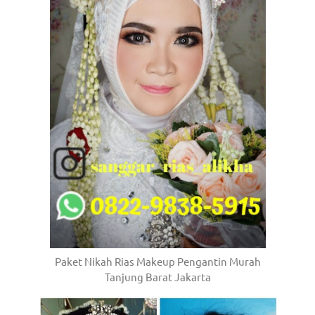
a
good
man
is
luxury
replica
watches
.
men's
https://www.drugswatches.com
.
Paket Nikah Rias Makeup Pengantin Murah
Tanjung Barat Jakarta