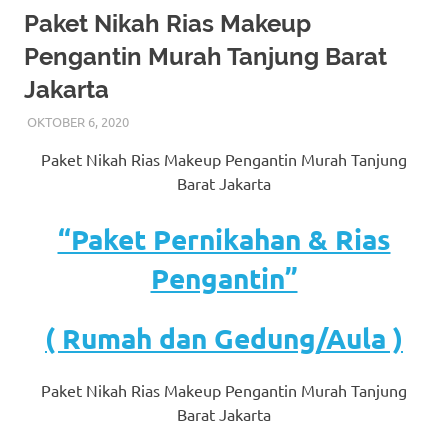
More
Paket Nikah Rias Makeup
Pengantin Murah Tanjung Barat
hints
Jakarta
rolex
OKTOBER 6, 2020
RIASALIKHA
AKAD NIKAH
,
DEKORASI
,
MURAH
,
MUSLIM
,
PAKET
replica
.
RIAS PENGANTIN MURAH
,
RIAS
,
RIAS PENGANTIN
,
Paket Nikah Rias Makeup Pengantin Murah Tanjung
RIAS PENGANTIN HIJAB
,
RIAS PENGANTIN JAWA
,
my
RIAS PENGANTIN SUNDA
,
TATA RIAS PENGANTIN
Barat Jakarta
website
“Paket Pernikahan & Rias
https://www.watchesf.com
.
Pengantin”
To
learn
( Rumah dan Gedung/Aula )
more
Paket Nikah Rias Makeup Pengantin Murah Tanjung
about
Barat Jakarta