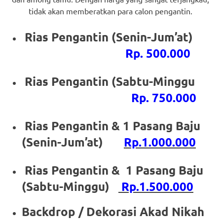
loanswatches.com
.
tidak akan memberatkan para calon pengantin.
Wiht
Rias Pengantin (Senin-Jum’at)
80%
Rp. 500.000
Discount
replica
Rias Pengantin (Sabtu-Minggu
watches
.
Rp. 750.000
click
Rias Pengantin & 1 Pasang Baju
fake
(Senin-Jum’at)
Rp.1.000.000
watches
.
Rias Pengantin & 1 Pasang Baju
Get
(Sabtu-Minggu)
Rp.1.500.000
the
Backdrop / Dekorasi Akad Nikah
facts