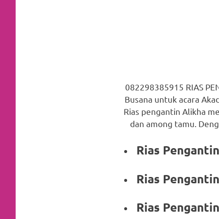
favorite
replica
watches
.
24
Hours
082298385915 RIAS PEN
Busana untuk acara Akad
Online
Rias pengantin Alikha me
replica
dan among tamu. Denga
rolex
.
Rias Pen
Discover
Rias Pen
More
Here
Rias Penganti