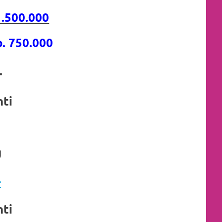
.500.000
. 750.000
,-
nti
g
-
nti