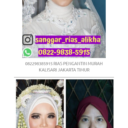
/
.
082298385915 RIAS PENGANTIN MURAH
KALISARI JAKARTA TIMUR