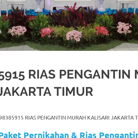
5915 RIAS PENGANTIN
 JAKARTA TIMUR
A
H
,
JAKARTA TIMUR
,
MURAH
,
MUSLIM
,
PAKET DEKORASI PELAMINAN
,
PAKET
ANTIN JAWA
,
RIAS PENGANTIN SUNDA
,
TATA RIAS PENGANTIN
98385915 RIAS PENGANTIN MURAH KALISARI JAKARTA 
Paket Pernikahan & Rias Penganti