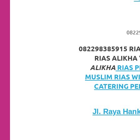
https://www.watchesb.com
.
go
to
0822
these
guys
082298385915 R
RIAS ALIKHA 
https://www.mortgagewatches.c
ALIKHA
RIAS 
his
MUSLIM RIAS W
comment
CATERING PE
is
here
Jl. Raya Han
replica
watches
.