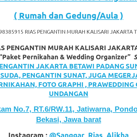
( Rumah dan Gedung/Aula )
98385915 RIAS PENGANTIN MURAH KALISARI JAKARTA 
IAS PENGANTIN MURAH KALISARI JAKART
“Paket Pernikahan & Wedding Organizer”
om
.
PENGANTIN JAKARTA BETAWI PADANG SU
ISUDA, PENGANTIN SUNAT, JUGA MEGER
RNIKAHAN, FOTO GRAPHI , PRAWEDDING
UNDANGAN
kam No.7, RT.6/RW.11, Jatiwarna, Pondo
Bekasi, Jawa barat
Instagram :
@Sanggar_Rias_Alikha