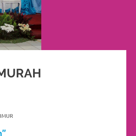
 MURAH
 RIAS PENGANTIN MURAH
,
RIAS
,
RIAS PENGANTIN
,
RIAS PENGANTIN HIJAB
,
TIMUR
n”