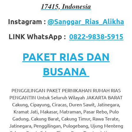
17415, Indonesia
favorite
replica
Instagram :
@Sanggar_Rias_Alikha
watches
.
LINK WhatsApp :
0822-9838-5915
24
Hours
PAKET RIAS DAN
Online
BUSANA
replica
rolex
.
PENGGILINGAN PAKET PERNIKAHAN RUMAH RIAS
Discover
PENGANTIN Untuk Seluruh Wilayah JAKARTA BARAT
Cakung, Cipayung, Ciracas, Duren Sawit, Jatinegara,
More
Kramat Jati, Makasar, Matraman, Pasar Rebo, Pulo
Gadung. Cakung Barat, Cakung Timur, Rawa Terate,
Here
Jatinegara, Penggilingan, Pulogebang, Ujung Menteng