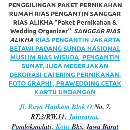
https://www.watchesb.com
.
PENGGILINGAN PAKET PERNIKAHAN
go
RUMAH RIAS PENGANTIN SANGGAR
to
RIAS ALIKHA “Paket Pernikahan &
Wedding Organizer”
SANGGAR RIAS
these
ALIKHA
RIAS PENGANTIN JAKARTA
guys
BETAWI PADANG SUNDA NASIONAL
https://www.mortgagewatches.c
MUSLIM RIAS WISUDA, PENGANTIN
SUNAT, JUGA MEGERJAKAN
his
DEKORASI CATERING PERNIKAHAN,
comment
FOTO GRAPHI , PRAWEDDING CETAK
is
KARTU UNDANGAN
here
Jl. Raya Hankam Blok O
No. 7,
replica
RT.3/RW.11,
Jatiwarna
,
watches
.
Pondokmelati,
Kota
Bks, Jawa Barat