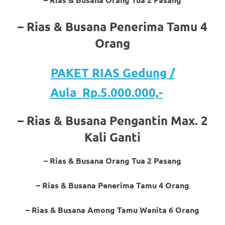
a
– Rias & Busana Penerima Tamu 4
good
Orang
man
is
PAKET RIAS Gedung /
luxury
Aula Rp.5.000.000,-
replica
– Rias & Busana Pengantin Max. 2
watches
.
Kali Ganti
men's
– Rias & Busana Orang Tua 2 Pasang
https://www.drugswatches.com
.
– Rias & Busana Penerima Tamu 4 Orang
– Rias & Busana Among Tamu Wanita 6 Orang