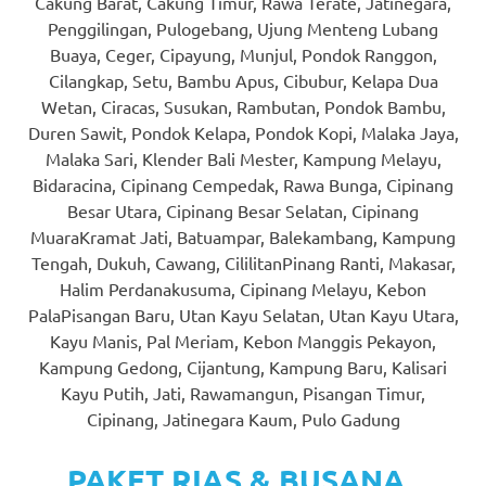
loanswatches.com
.
Cakung Barat, Cakung Timur, Rawa Terate, Jatinegara,
Penggilingan, Pulogebang, Ujung Menteng Lubang
Wiht
Buaya, Ceger, Cipayung, Munjul, Pondok Ranggon,
80%
Cilangkap, Setu, Bambu Apus, Cibubur, Kelapa Dua
Wetan, Ciracas, Susukan, Rambutan, Pondok Bambu,
Discount
Duren Sawit, Pondok Kelapa, Pondok Kopi, Malaka Jaya,
Malaka Sari, Klender Bali Mester, Kampung Melayu,
replica
Bidaracina, Cipinang Cempedak, Rawa Bunga, Cipinang
watches
.
Besar Utara, Cipinang Besar Selatan, Cipinang
MuaraKramat Jati, Batuampar, Balekambang, Kampung
click
Tengah, Dukuh, Cawang, CililitanPinang Ranti, Makasar,
Halim Perdanakusuma, Cipinang Melayu, Kebon
fake
PalaPisangan Baru, Utan Kayu Selatan, Utan Kayu Utara,
watches
.
Kayu Manis, Pal Meriam, Kebon Manggis Pekayon,
Kampung Gedong, Cijantung, Kampung Baru, Kalisari
Get
Kayu Putih, Jati, Rawamangun, Pisangan Timur,
the
Cipinang, Jatinegara Kaum, Pulo Gadung
facts
PAKET RIAS & BUSANA