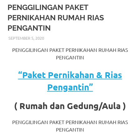
More
PENGGILINGAN PAKET
PERNIKAHAN RUMAH RIAS
hints
PENGANTIN
rolex
SEPTEMBER 5, 2020
RIASALIKHA
AKAD NIKAH
,
RIAS
,
RIAS PENGANTIN
,
RIAS
replica
.
PENGANTIN HIJAB
,
RIAS PENGANTIN JAWA
,
RIAS
PENGGILINGAN PAKET PERNIKAHAN RUMAH RIAS
PENGANTIN SUNDA
,
TATA RIAS PENGANTIN
my
PENGANTIN
website
“Paket Pernikahan & Rias
https://www.watchesf.com
.
Pengantin”
To
learn
( Rumah dan Gedung/Aula )
more
PENGGILINGAN PAKET PERNIKAHAN RUMAH RIAS
about
PENGANTIN