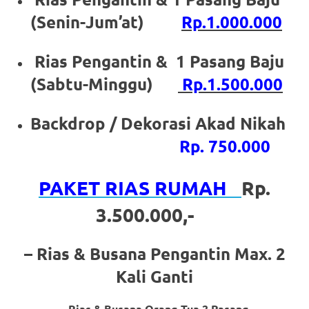
the
(Senin-Jum’at)
Rp.1.000.000
website
fake
Rias Pengantin & 1 Pasang Baju
rolex
.
(Sabtu-Minggu)
Rp.1.500.000
content
Backdrop / Dekorasi Akad Nikah
https://www.financewatches.com
Rp. 750.000
imitation
PAKET RIAS RUMAH
Rp.
https://www.gameswatches.com
.
3.500.000,-
A
wonderful
– Rias & Busana Pengantin Max. 2
gift
Kali Ganti
for
– Rias & Busana Orang Tua 2 Pasang