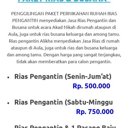
https://www.stockswatches.com
.
PENGGILINGAN PAKET PERNIKAHAN RUMAH RIAS
anchor
PENGANTIN menyediakan Jasa Rias Pengantin dan
https://www.insurancewatches.c
Busana untuk acara Akad Nikah dirumah ataupun di
Aula, juga untuk rias busana keluarga dan among tamu.
check
Rias pengantin Alikha menyediakan Jasa Rias di rumah
ataupun di Aula, juga untuk rias dan busana keluarga
this
dan among tamu. Dengan harga yang sangat terjangkau,
link
tidak akan memberatkan para calon pengantin.
right
Rias Pengantin (Senin-Jum’at)
here
Rp. 500.000
now
Rias Pengantin (Sabtu-Minggu
https://www.domainwatches.com
.
Rp. 750.000
visit
Rias Pengantin & 1 Pasang Baju