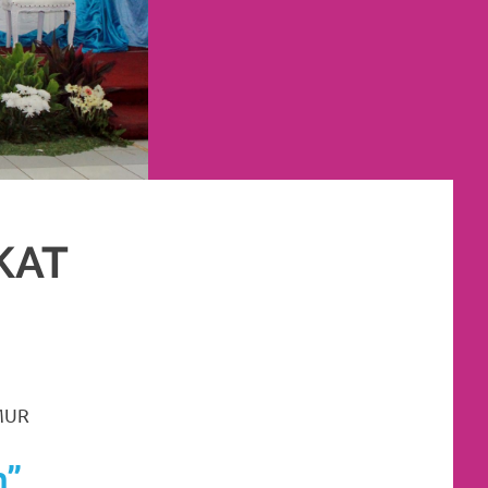
KAT
IMUR
,
JAKARTA UTARA
,
MURAH
,
MUSLIM
,
PAKET DEKORASI PELAMINAN
MUR
n”