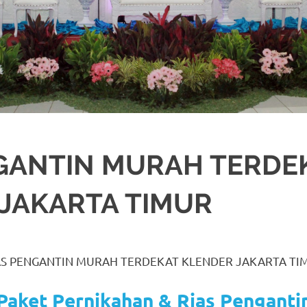
GANTIN MURAH TERDE
JAKARTA TIMUR
BEKASI
,
CIKARANG
,
DEKORASI
,
DEKORASO
,
JAKARTA SELATAN
,
JAKARTA T
AS PENGANTIN MURAH TERDEKAT KLENDER JAKARTA TI
Paket Pernikahan & Rias Penganti