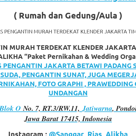
( Rumah dan Gedung/Aula )
AS PENGANTIN MURAH TERDEKAT KLENDER JAKARTA TI
TIN MURAH TERDEKAT KLENDER JAKARTA
LIKHA “Paket Pernikahan & Wedding Orga
om
.
S PENGANTIN JAKARTA BETAWI PADANG 
ISUDA, PENGANTIN SUNAT, JUGA MEGER
RNIKAHAN, FOTO GRAPHI , PRAWEDDING
UNDANGAN
Blok O
No. 7, RT.3/RW.11,
Jatiwarna
, Pondo
Jawa Barat 17415, Indonesia
Instagram :
@Sanggar_Rias_Alikha