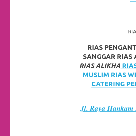
https://www.watchesb.com
.
go
to
RI
these
guys
RIAS PENGAN
SANGGAR RIAS A
https://www.mortgagewatches.c
RIAS ALIKHA
RIA
his
MUSLIM RIAS W
comment
CATERING PE
is
here
Jl. Raya Hankam 
replica
watches
.