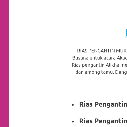
favorite
replica
watches
.
24
Hours
RIAS PENGANTIN MURA
Busana untuk acara Akad
Online
Rias pengantin Alikha me
replica
dan among tamu. Denga
rolex
.
Discover
Rias Pen
More
Here
Rias Pen