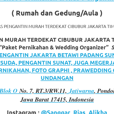
( Rumah dan Gedung/Aula )
AS PENGANTIN MURAH TERDEKAT CIBUBUR JAKARTA TI
IN MURAH TERDEKAT CIBUBUR JAKARTA 
“Paket Pernikahan & Wedding Organizer”
om
.
PENGANTIN JAKARTA BETAWI PADANG SU
ISUDA, PENGANTIN SUNAT, JUGA MEGER
RNIKAHAN, FOTO GRAPHI , PRAWEDDING
UNDANGAN
Blok O
No. 7, RT.3/RW.11,
Jatiwarna
, Pondo
Jawa Barat 17415, Indonesia
Instagram :
@Sanggar_Rias_Alikha