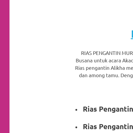
favorite
replica
watches
.
24
Hours
RIAS PENGANTIN MURA
Busana untuk acara Akad
Online
Rias pengantin Alikha me
replica
dan among tamu. Denga
rolex
.
Discover
Rias Pen
More
Here
Rias Pen