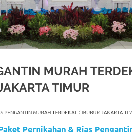
GANTIN MURAH TERDE
JAKARTA TIMUR
BEKASI
,
CIKARANG
,
DEKORASI
,
DEKORASO
,
JAKARTA SELATAN
,
JAKARTA T
PENGANTIN MURAH
,
RIAS
,
RIAS PENGANTIN
,
RIAS PENGANTIN HIJAB
,
RIAS P
AS PENGANTIN MURAH TERDEKAT CIBUBUR JAKARTA TI
Paket Pernikahan & Rias Penganti