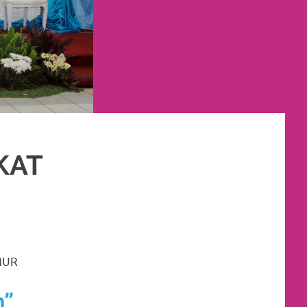
KAT
IMUR
,
JAKARTA UTARA
,
MURAH
,
MUSLIM
,
PAKET DEKORASI PELAMINAN
,
ENGANTIN JAWA
,
RIAS PENGANTIN SUNDA
,
TATA RIAS PENGANTIN
MUR
n”