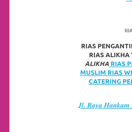
https://www.watchesb.com
.
go
to
RI
these
guys
RIAS PENGANT
RIAS ALIKHA 
https://www.mortgagewatches.c
ALIKHA
RIAS 
his
MUSLIM RIAS W
comment
CATERING PE
is
here
Jl. Raya Hankam 
replica
watches
.