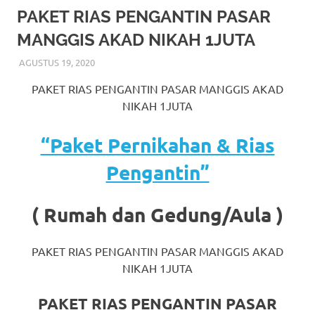
More
PAKET RIAS PENGANTIN PASAR
MANGGIS AKAD NIKAH 1JUTA
hints
AGUSTUS 19, 2020
RIASALIKHA
AKAD NIKAH
,
RIAS PENGANTIN
,
TATA RIAS
rolex
PENGANTIN
PAKET RIAS PENGANTIN PASAR MANGGIS AKAD
replica
.
NIKAH 1JUTA
my
“Paket Pernikahan & Rias
website
Pengantin”
https://www.watchesf.com
.
To
( Rumah dan Gedung/Aula )
learn
PAKET RIAS PENGANTIN PASAR MANGGIS AKAD
more
NIKAH 1JUTA
about
PAKET RIAS PENGANTIN PASAR