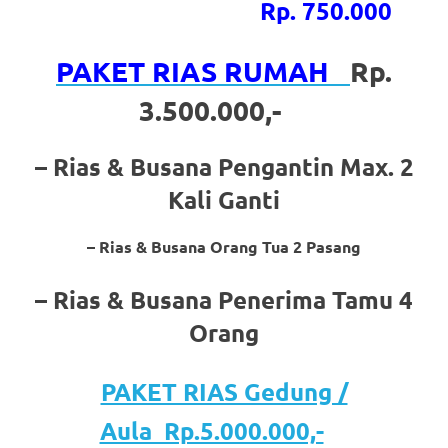
the
Rp. 750.000
website
PAKET RIAS RUMAH
Rp.
fake
3.500.000,-
rolex
.
content
– Rias & Busana Pengantin Max. 2
https://www.financewatches.com
Kali Ganti
imitation
– Rias & Busana Orang Tua 2 Pasang
https://www.gameswatches.com
.
– Rias & Busana Penerima Tamu 4
A
Orang
wonderful
PAKET RIAS Gedung /
gift
Aula Rp.5.000.000,-
for