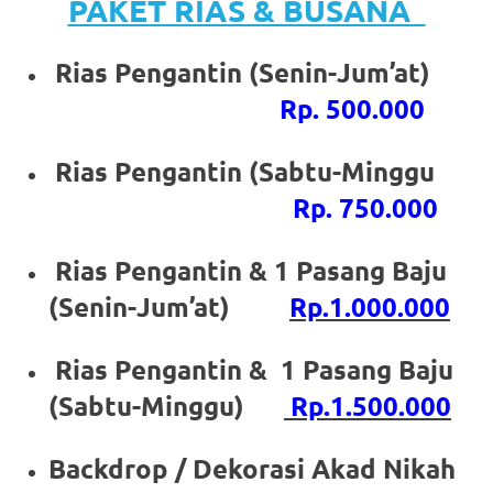
PAKET RIAS & BUSANA
https://www.stockswatches.com
.
anchor
Rias Pengantin (Senin-Jum’at)
Rp. 500.000
https://www.insurancewatches.c
check
Rias Pengantin (Sabtu-Minggu
this
Rp. 750.000
link
Rias Pengantin & 1 Pasang Baju
right
(Senin-Jum’at)
Rp.1.000.000
here
now
Rias Pengantin & 1 Pasang Baju
(Sabtu-Minggu)
Rp.1.500.000
https://www.domainwatches.com
.
visit
Backdrop / Dekorasi Akad Nikah