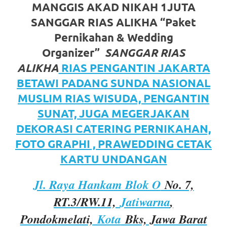
https://www.watchesb.com
.
MANGGIS AKAD NIKAH 1JUTA
go
SANGGAR RIAS ALIKHA “Paket
Pernikahan & Wedding
to
Organizer”
SANGGAR RIAS
these
ALIKHA
RIAS PENGANTIN JAKARTA
guys
BETAWI PADANG SUNDA NASIONAL
https://www.mortgagewatches.c
MUSLIM RIAS WISUDA, PENGANTIN
SUNAT, JUGA MEGERJAKAN
his
DEKORASI CATERING PERNIKAHAN,
comment
FOTO GRAPHI , PRAWEDDING CETAK
is
KARTU UNDANGAN
here
Jl. Raya Hankam Blok O
No. 7,
replica
RT.3/RW.11,
Jatiwarna
,
watches
.
Pondokmelati,
Kota
Bks, Jawa Barat