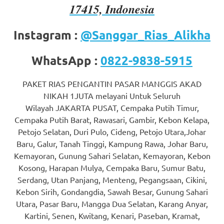
17415, Indonesia
favorite
replica
Instagram :
@Sanggar_Rias_Alikha
watches
.
WhatsApp :
0822-9838-5915
24
PAKET RIAS PENGANTIN PASAR MANGGIS AKAD
Hours
NIKAH 1JUTA melayani Untuk Seluruh
Online
Wilayah JAKARTA PUSAT, Cempaka Putih Timur,
Cempaka Putih Barat, Rawasari, Gambir, Kebon Kelapa,
replica
Petojo Selatan, Duri Pulo, Cideng, Petojo Utara,Johar
Baru, Galur, Tanah Tinggi, Kampung Rawa, Johar Baru,
rolex
.
Kemayoran, Gunung Sahari Selatan, Kemayoran, Kebon
Discover
Kosong, Harapan Mulya, Cempaka Baru, Sumur Batu,
Serdang, Utan Panjang, Menteng, Pegangsaan, Cikini,
More
Kebon Sirih, Gondangdia, Sawah Besar, Gunung Sahari
Here
Utara, Pasar Baru, Mangga Dua Selatan, Karang Anyar,
Kartini, Senen, Kwitang, Kenari, Paseban, Kramat,