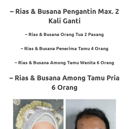
a
– Rias & Busana Pengantin Max. 2
good
Kali Ganti
man
– Rias & Busana Orang Tua 2 Pasang
is
– Rias & Busana Penerima Tamu 4 Orang
luxury
replica
– Rias & Busana Among Tamu Wanita 6 Orang
watches
.
– Rias & Busana Among Tamu Pria
men's
6 Orang
https://www.drugswatches.com
.