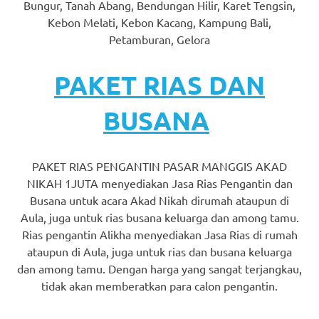
loanswatches.com
.
Bungur, Tanah Abang, Bendungan Hilir, Karet Tengsin,
Kebon Melati, Kebon Kacang, Kampung Bali,
Wiht
Petamburan, Gelora
80%
PAKET RIAS DAN
Discount
replica
BUSANA
watches
.
click
PAKET RIAS PENGANTIN PASAR MANGGIS AKAD
NIKAH 1JUTA menyediakan Jasa Rias Pengantin dan
fake
Busana untuk acara Akad Nikah dirumah ataupun di
Aula, juga untuk rias busana keluarga dan among tamu.
watches
.
Rias pengantin Alikha menyediakan Jasa Rias di rumah
Get
ataupun di Aula, juga untuk rias dan busana keluarga
dan among tamu. Dengan harga yang sangat terjangkau,
the
tidak akan memberatkan para calon pengantin.
facts