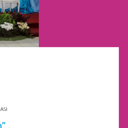
IMUR
,
JAKARTA UTARA
,
MURAH
,
MUSLIM
,
PAKET DEKORASI PELAMINAN
,
ENGANTIN JAWA
,
TATA RIAS PENGANTIN
ASI
n”