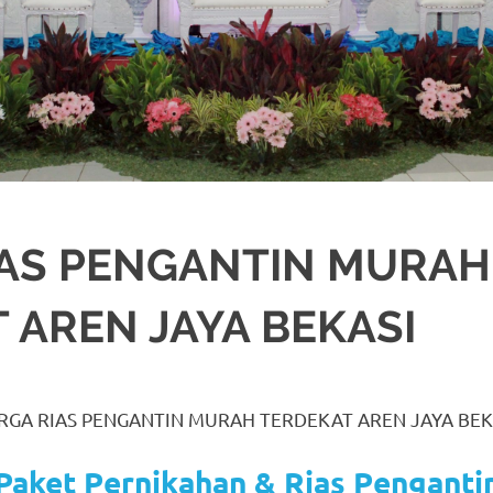
IAS PENGANTIN MURAH
 AREN JAYA BEKASI
BEKASI
,
CIKARANG
,
DEKORASI
,
DEKORASO
,
JAKARTA SELATAN
,
JAKARTA T
PENGANTIN MURAH
,
RIAS
,
RIAS PENGANTIN
,
RIAS PENGANTIN HIJAB
,
RIAS P
RGA RIAS PENGANTIN MURAH TERDEKAT AREN JAYA BEK
Paket Pernikahan & Rias Penganti