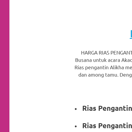
favorite
replica
watches
.
24
Hours
HARGA RIAS PENGANT
Busana untuk acara Akad
Online
Rias pengantin Alikha me
replica
dan among tamu. Denga
rolex
.
Discover
Rias Pen
More
Here
Rias Pen