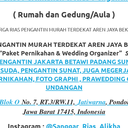
( Rumah dan Gedung/Aula )
RGA RIAS PENGANTIN MURAH TERDEKAT AREN JAYA BEK
NGANTIN MURAH TERDEKAT AREN JAYA 
“Paket Pernikahan & Wedding Organizer”
om
.
PENGANTIN JAKARTA BETAWI PADANG SU
ISUDA, PENGANTIN SUNAT, JUGA MEGER
RNIKAHAN, FOTO GRAPHI , PRAWEDDING
UNDANGAN
Blok O
No. 7, RT.3/RW.11,
Jatiwarna
, Pondo
Jawa Barat 17415, Indonesia
Instagram :
@Sanggar_Rias_Alikha