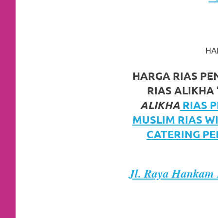
https://www.watchesb.com
.
go
to
HA
these
guys
HARGA RIAS PE
RIAS ALIKHA 
https://www.mortgagewatches.c
ALIKHA
RIAS 
his
MUSLIM RIAS W
comment
CATERING PE
is
here
Jl. Raya Hankam 
replica
watches
.