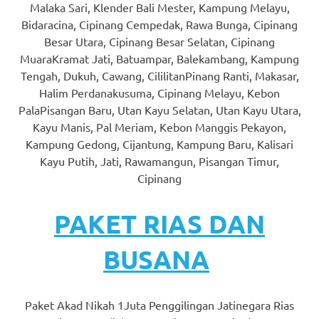
loanswatches.com
.
Malaka Sari, Klender Bali Mester, Kampung Melayu,
Bidaracina, Cipinang Cempedak, Rawa Bunga, Cipinang
Wiht
Besar Utara, Cipinang Besar Selatan, Cipinang
80%
MuaraKramat Jati, Batuampar, Balekambang, Kampung
Tengah, Dukuh, Cawang, CililitanPinang Ranti, Makasar,
Discount
Halim Perdanakusuma, Cipinang Melayu, Kebon
replica
PalaPisangan Baru, Utan Kayu Selatan, Utan Kayu Utara,
Kayu Manis, Pal Meriam, Kebon Manggis Pekayon,
watches
.
Kampung Gedong, Cijantung, Kampung Baru, Kalisari
Kayu Putih, Jati, Rawamangun, Pisangan Timur,
click
Cipinang
fake
PAKET RIAS DAN
watches
.
Get
BUSANA
the
facts
Paket Akad Nikah 1Juta Penggilingan Jatinegara Rias