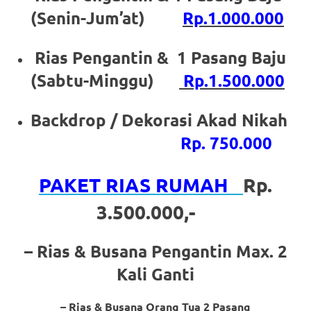
the
(Senin-Jum’at)
Rp.1.000.000
website
fake
Rias Pengantin & 1 Pasang Baju
(Sabtu-Minggu)
Rp.1.500.000
rolex
.
content
Backdrop / Dekorasi Akad Nikah
https://www.financewatches.com
Rp. 750.000
imitation
PAKET RIAS RUMAH
Rp.
https://www.gameswatches.com
.
3.500.000,-
A
wonderful
– Rias & Busana Pengantin Max. 2
gift
Kali Ganti
for
– Rias & Busana Orang Tua 2 Pasang