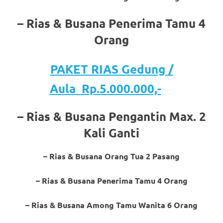
a
– Rias & Busana Penerima Tamu 4
good
Orang
man
PAKET RIAS Gedung /
is
Aula Rp.5.000.000,-
luxury
replica
– Rias & Busana Pengantin Max. 2
watches
.
Kali Ganti
men's
– Rias & Busana Orang Tua 2 Pasang
https://www.drugswatches.com
.
– Rias & Busana Penerima Tamu 4 Orang
– Rias & Busana Among Tamu Wanita 6 Orang