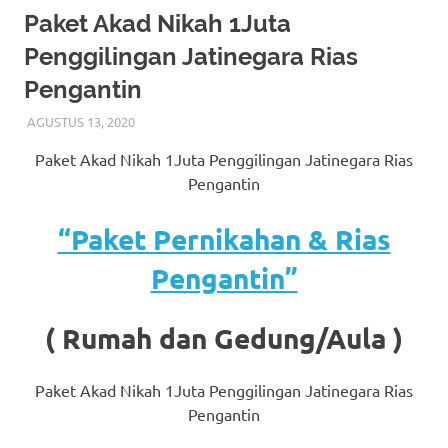
More
Paket Akad Nikah 1Juta
Penggilingan Jatinegara Rias
hints
Pengantin
rolex
AGUSTUS 13, 2020
RIASALIKHA
AKAD NIKAH
,
RIAS PENGANTIN
,
TATA RIAS
replica
.
PENGANTIN
Paket Akad Nikah 1Juta Penggilingan Jatinegara Rias
my
Pengantin
website
“Paket Pernikahan & Rias
https://www.watchesf.com
.
Pengantin”
To
learn
( Rumah dan Gedung/Aula )
more
Paket Akad Nikah 1Juta Penggilingan Jatinegara Rias
about
Pengantin