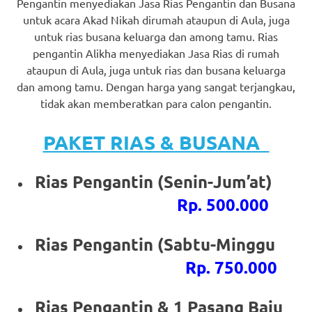
Pengantin menyediakan Jasa Rias Pengantin dan Busana
https://www.stockswatches.com
.
untuk acara Akad Nikah dirumah ataupun di Aula, juga
untuk rias busana keluarga dan among tamu. Rias
anchor
pengantin Alikha menyediakan Jasa Rias di rumah
https://www.insurancewatches.c
ataupun di Aula, juga untuk rias dan busana keluarga
dan among tamu. Dengan harga yang sangat terjangkau,
check
tidak akan memberatkan para calon pengantin.
this
PAKET RIAS & BUSANA
link
right
Rias Pengantin (Senin-Jum’at)
Rp. 500.000
here
now
Rias Pengantin (Sabtu-Minggu
https://www.domainwatches.com
.
Rp. 750.000
visit
Rias Pengantin & 1 Pasang Baju