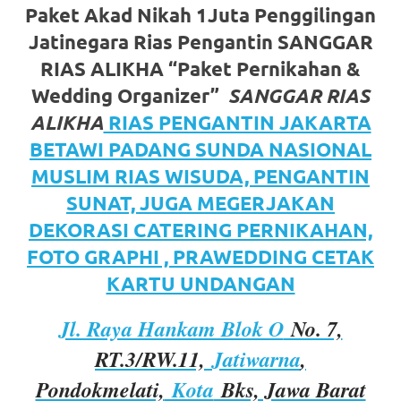
https://www.watchesb.com
.
Paket Akad Nikah 1Juta Penggilingan
go
Jatinegara Rias Pengantin SANGGAR
to
RIAS ALIKHA “Paket Pernikahan &
Wedding Organizer”
SANGGAR RIAS
these
ALIKHA
RIAS PENGANTIN JAKARTA
guys
BETAWI PADANG SUNDA NASIONAL
https://www.mortgagewatches.c
MUSLIM RIAS WISUDA, PENGANTIN
SUNAT, JUGA MEGERJAKAN
his
DEKORASI CATERING PERNIKAHAN,
comment
FOTO GRAPHI , PRAWEDDING CETAK
is
KARTU UNDANGAN
here
Jl. Raya Hankam Blok O
No. 7,
replica
RT.3/RW.11,
Jatiwarna
,
watches
.
Pondokmelati,
Kota
Bks, Jawa Barat