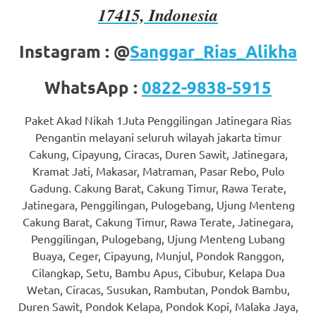
17415, Indonesia
favorite
replica
Instagram : @
Sanggar_Rias_Alikha
watches
.
WhatsApp :
0822-9838-5915
24
Paket Akad Nikah 1Juta Penggilingan Jatinegara Rias
Hours
Pengantin melayani seluruh wilayah jakarta timur
Online
Cakung, Cipayung, Ciracas, Duren Sawit, Jatinegara,
Kramat Jati, Makasar, Matraman, Pasar Rebo, Pulo
replica
Gadung. Cakung Barat, Cakung Timur, Rawa Terate,
rolex
.
Jatinegara, Penggilingan, Pulogebang, Ujung Menteng
Cakung Barat, Cakung Timur, Rawa Terate, Jatinegara,
Discover
Penggilingan, Pulogebang, Ujung Menteng Lubang
Buaya, Ceger, Cipayung, Munjul, Pondok Ranggon,
More
Cilangkap, Setu, Bambu Apus, Cibubur, Kelapa Dua
Here
Wetan, Ciracas, Susukan, Rambutan, Pondok Bambu,
Duren Sawit, Pondok Kelapa, Pondok Kopi, Malaka Jaya,