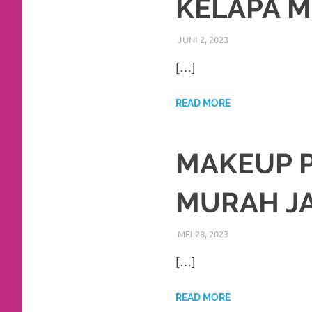
KELAPA 
favorite
replica
JUNI 2, 2023
RIASALIKHA
ADAT
,
AKAD NIKAH
WEDDING
watches
.
[…]
24
READ MORE
Hours
Online
MAKEUP 
replica
MURAH J
rolex
.
Discover
MEI 28, 2023
RIASALIKHA
ADAT
,
AKAD NIKAH
WEDDING
More
[…]
Here
READ MORE