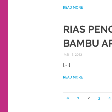
a
READ MORE
good
man
RIAS PEN
is
BAMBU A
luxury
replica
MEI 13, 2022
RIASALIKHA
BEKASI
,
DEKORASI
,
watches
.
[…]
men's
READ MORE
https://www.drugswatches.com
.
Paginasi
PREVIOUS
«
1
2
3
4
POSTS
pos