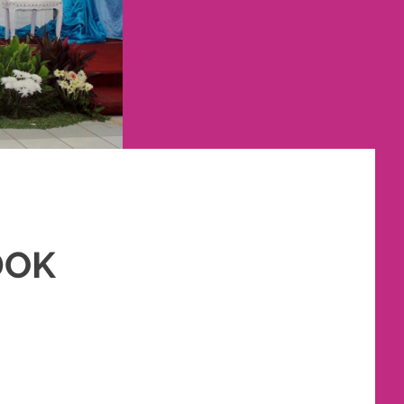
DOK
GANTIN MURAH
,
PERNIKAHAN
,
RIAS PENGANTIN
,
TATA RIAS PENGANTIN
,