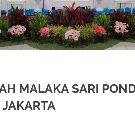
AH MALAKA SARI PON
 JAKARTA
IKAH
,
DEKORASI
,
MURAH
,
PAKET DEKORASI PELAMINAN
,
PAKET RIAS PEN