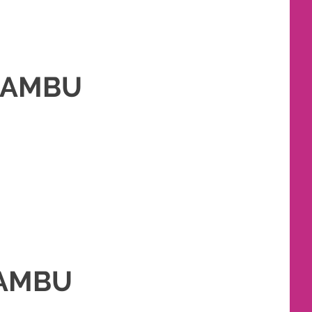
BAMBU
GANTIN MURAH
,
PERNIKAHAN
,
RIAS PENGANTIN
,
TATA RIAS PENGANTIN
,
BAMBU