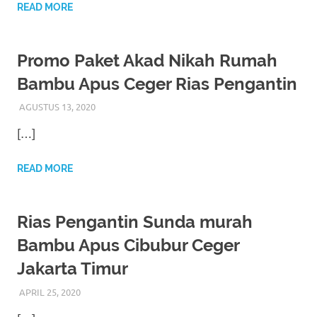
https://www.watchesb.com
.
READ MORE
go
to
Promo Paket Akad Nikah Rumah
these
Bambu Apus Ceger Rias Pengantin
guys
AGUSTUS 13, 2020
RIASALIKHA
AKAD NIKAH
,
RIAS PENGANTIN
,
TATA RIAS
PENGANTIN
[…]
https://www.mortgagewatches.c
his
READ MORE
comment
is
Rias Pengantin Sunda murah
Bambu Apus Cibubur Ceger
here
Jakarta Timur
replica
APRIL 25, 2020
RIASALIKHA
BEKASI
,
CIKARANG
,
DEKORASI
,
JAKARTA SELATAN
,
watches
.
JAKARTA TIMUR
,
JAKARTA UTARA
,
MURAH
,
MUSLIM
,