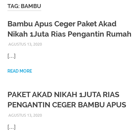
More
TAG:
BAMBU
hints
Bambu Apus Ceger Paket Akad
rolex
Nikah 1Juta Rias Pengantin Rumah
replica
.
AGUSTUS 13, 2020
RIASALIKHA
AKAD NIKAH
,
RIAS PENGANTIN
my
[…]
website
READ MORE
https://www.watchesf.com
.
To
PAKET AKAD NIKAH 1JUTA RIAS
learn
PENGANTIN CEGER BAMBU APUS
more
AGUSTUS 13, 2020
RIASALIKHA
AKAD NIKAH
,
RIAS PENGANTIN
,
TATA RIAS
PENGANTIN
about
[…]