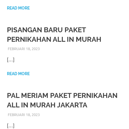
loanswatches.com
.
READ MORE
Wiht
80%
PISANGAN BARU PAKET
Discount
PERNIKAHAN ALL IN MURAH
replica
FEBRUARI 18, 2023
RIASALIKHA
ADAT
,
AKAD NIKAH
,
DEKORASI
,
MURAH
,
PERNIKAHAN
,
RIAS PENGANTIN
,
WEDDING
watches
.
[…]
click
READ MORE
fake
watches
.
PAL MERIAM PAKET PERNIKAHAN
Get
ALL IN MURAH JAKARTA
the
FEBRUARI 18, 2023
RIASALIKHA
ADAT
,
AKAD NIKAH
,
DEKORASI
,
MURAH
,
PERNIKAHAN
,
RIAS PENGANTIN
,
WEDDING
facts
[…]