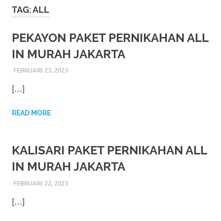
More
TAG:
ALL
hints
PEKAYON PAKET PERNIKAHAN ALL
rolex
IN MURAH JAKARTA
replica
.
FEBRUARI 23, 2023
RIASALIKHA
ADAT
,
AKAD NIKAH
,
DEKORASI
,
MURAH
,
PERNIKAHAN
,
RIAS PENGANTIN
,
WEDDING
my
[…]
website
READ MORE
https://www.watchesf.com
.
To
KALISARI PAKET PERNIKAHAN ALL
learn
IN MURAH JAKARTA
more
FEBRUARI 22, 2023
RIASALIKHA
ADAT
,
AKAD NIKAH
,
DEKORASI
,
MURAH
,
PERNIKAHAN
,
RIAS PENGANTIN
,
WEDDING
about
[…]