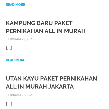
favorite
READ MORE
replica
KAMPUNG BARU PAKET
watches
.
PERNIKAHAN ALL IN MURAH
24
FEBRUARI 22, 2023
RIASALIKHA
ADAT
,
AKAD NIKAH
,
DEKORASI
,
MURAH
,
Hours
PERNIKAHAN
,
RIAS PENGANTIN
,
WEDDING
[…]
Online
replica
READ MORE
rolex
.
UTAN KAYU PAKET PERNIKAHAN
Discover
ALL IN MURAH JAKARTA
More
FEBRUARI 22, 2023
RIASALIKHA
ADAT
,
AKAD NIKAH
,
DEKORASI
,
MURAH
,
Here
PERNIKAHAN
,
RIAS PENGANTIN
,
WEDDING
[…]