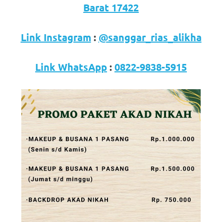
loanswatches.com
.
Barat 17422
Wiht
Link Instagram
:
@sanggar_rias_alikha
80%
Discount
Link WhatsApp
:
0822-9838-5915
replica
watches
.
click
fake
watches
.
Get
the
facts