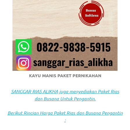
https://www.stockswatches.com
.
anchor
https://www.insurancewatches.c
check
this
link
right
KAYU MANIS PAKET PERNIKAHAN
here
SANGGAR RIAS ALIKHA juga menyediakan Paket Rias
now
dan Busana Untuk Pengantin.
https://www.domainwatches.com
.
Berikut Rincian Harga Paket Rias dan Busana Pengantin
visit
: