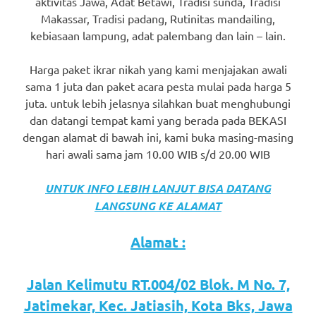
aktivitas Jawa, Adat Betawi, Tradisi sunda, Tradisi
favorite
Makassar, Tradisi padang, Rutinitas mandailing,
kebiasaan lampung, adat palembang dan lain – lain.
replica
watches
.
Harga paket ikrar nikah yang kami menjajakan awali
sama 1 juta dan paket acara pesta mulai pada harga 5
24
juta. untuk lebih jelasnya silahkan buat menghubungi
dan datangi tempat kami yang berada pada BEKASI
Hours
dengan alamat di bawah ini, kami buka masing-masing
Online
hari awali sama jam 10.00 WIB s/d 20.00 WIB
replica
UNTUK INFO LEBIH LANJUT BISA DATANG
rolex
.
LANGSUNG KE ALAMAT
Discover
Alamat :
More
Jalan Kelimutu RT.004/02 Blok. M No. 7,
Here
Jatimekar, Kec. Jatiasih, Kota Bks, Jawa