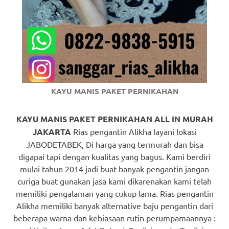
https://www.watchesb.com
.
go
to
these
guys
KAYU MANIS PAKET PERNIKAHAN
https://www.mortgagewatches.c
his
KAYU MANIS PAKET PERNIKAHAN ALL IN MURAH
JAKARTA
Rias pengantin Alikha layani lokasi
comment
JABODETABEK, Di harga yang termurah dan bisa
digapai tapi dengan kualitas yang bagus. Kami berdiri
is
mulai tahun 2014 jadi buat banyak pengantin jangan
here
curiga buat gunakan jasa kami dikarenakan kami telah
memiliki pengalaman yang cukup lama. Rias pengantin
replica
Alikha memiliki banyak alternative baju pengantin dari
watches
.
beberapa warna dan kebiasaan rutin perumpamaannya :