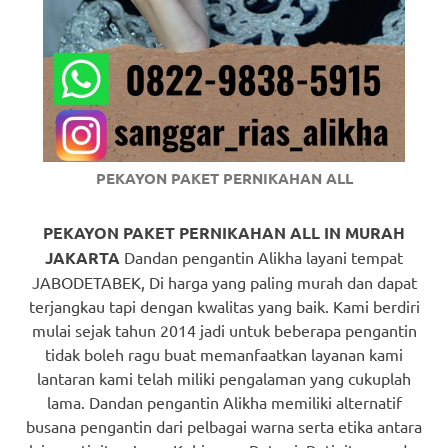
https://www.watchesb.com
.
go
to
these
guys
PEKAYON PAKET PERNIKAHAN ALL
https://www.mortgagewatches.c
his
PEKAYON PAKET PERNIKAHAN ALL IN MURAH
JAKARTA
Dandan pengantin Alikha layani tempat
comment
JABODETABEK, Di harga yang paling murah dan dapat
terjangkau tapi dengan kwalitas yang baik. Kami berdiri
is
mulai sejak tahun 2014 jadi untuk beberapa pengantin
here
tidak boleh ragu buat memanfaatkan layanan kami
lantaran kami telah miliki pengalaman yang cukuplah
replica
lama. Dandan pengantin Alikha memiliki alternatif
watches
.
busana pengantin dari pelbagai warna serta etika antara