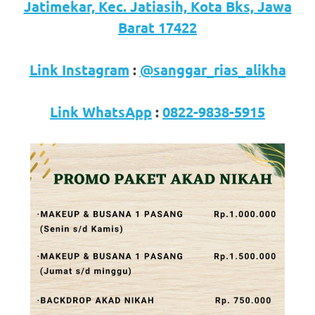
loanswatches.com
.
Jatimekar, Kec. Jatiasih, Kota Bks, Jawa
Wiht
Barat 17422
80%
Link Instagram
:
@sanggar_rias_alikha
Discount
replica
Link WhatsApp
:
0822-9838-5915
watches
.
click
fake
watches
.
Get
the
facts