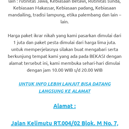
lain : rutinitas Jawa, Kebiasaan Betawi, Rutinitas sunda,
favorite
Kebiasaan Makassar, Kebiasaan padang, Kebiasaan
mandailing, tradisi lampung, etika palembang dan lain –
replica
lain.
watches
.
Harga paket ikrar nikah yang kami pasarkan dimulai dari
24
1 juta dan paket pesta dimulai dari harga lima juta.
untuk memperjelasnya silakan buat mengabari serta
Hours
berkunjung tempat kami yang ada pada BEKASI dengan
Online
alamat tersebut ini, kami membuka sehari-hari dimulai
dengan jam 10.00 WIB s/d 20.00 WIB
replica
rolex
.
UNTUK INFO LEBIH LANJUT BISA DATANG
LANGSUNG KE ALAMAT
Discover
Alamat :
More
Here
Jalan Kelimutu RT.004/02 Blok. M No. 7,