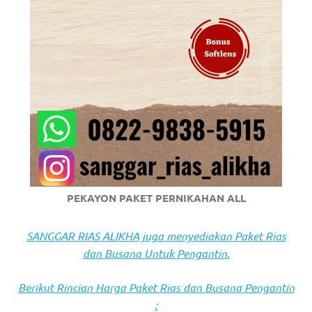
https://www.stockswatches.com
.
anchor
https://www.insurancewatches.c
check
this
link
right
PEKAYON PAKET PERNIKAHAN ALL
here
now
SANGGAR RIAS ALIKHA juga menyediakan Paket Rias
dan Busana Untuk Pengantin.
https://www.domainwatches.com
.
visit
Berikut Rincian Harga Paket Rias dan Busana Pengantin
: