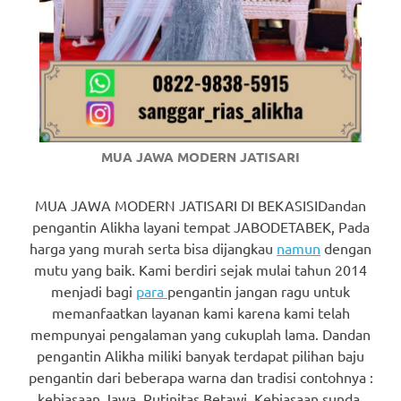
https://www.watchesb.com
.
go
to
these
guys
MUA JAWA MODERN JATISARI
https://www.mortgagewatches.c
MUA JAWA MODERN JATISARI DI BEKASISIDandan
his
pengantin Alikha layani tempat JABODETABEK, Pada
comment
harga yang murah serta bisa dijangkau
namun
dengan
mutu yang baik. Kami berdiri sejak mulai tahun 2014
is
menjadi bagi
para
pengantin jangan ragu untuk
here
memanfaatkan layanan kami karena kami telah
mempunyai pengalaman yang cukuplah lama. Dandan
replica
pengantin Alikha miliki banyak terdapat pilihan baju
pengantin dari beberapa warna dan tradisi contohnya :
watches
.
kebiasaan Jawa, Rutinitas Betawi, Kebiasaan sunda,