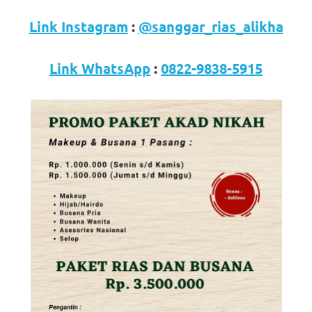
loanswatches.com
.
Link Instagram
:
@sanggar_rias_alikha
Wiht
80%
Link WhatsApp
:
0822-9838-5915
Discount
replica
watches
.
click
fake
watches
.
Get
the
facts