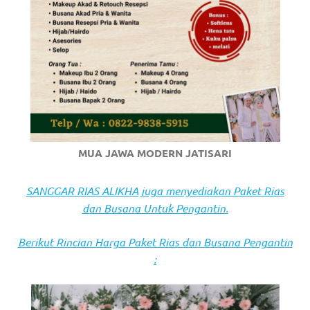
https://www.stockswatches.com
.
anchor
https://www.insurancewatches.c
check
this
link
MUA JAWA MODERN JATISARI
right
SANGGAR RIAS ALIKHA juga menyediakan Paket Rias
here
dan Busana Untuk Pengantin.
now
Berikut Rincian Harga Paket Rias dan Busana Pengantin
https://www.domainwatches.com
.
:
visit