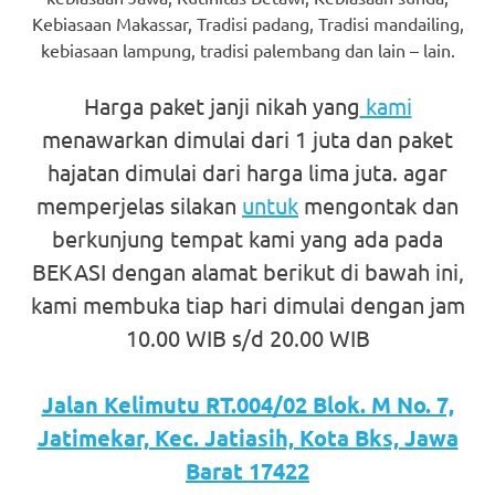
favorite
Kebiasaan Makassar, Tradisi padang, Tradisi mandailing,
kebiasaan lampung, tradisi palembang dan lain – lain.
replica
Harga paket janji nikah yang
kami
watches
.
menawarkan dimulai dari 1 juta dan paket
24
hajatan dimulai dari harga lima juta. agar
Hours
memperjelas silakan
untuk
mengontak dan
Online
berkunjung tempat kami yang ada pada
BEKASI dengan alamat berikut di bawah ini,
replica
kami membuka tiap hari dimulai dengan jam
rolex
.
10.00 WIB s/d 20.00 WIB
Discover
Jalan Kelimutu RT.004/02 Blok. M No. 7,
More
Jatimekar, Kec. Jatiasih, Kota Bks, Jawa
Here
Barat 17422