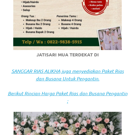
https://www.stockswatches.com
.
anchor
https://www.insurancewatches.c
check
this
JATISARI MUA TERDEKAT DI
link
SANGGAR RIAS ALIKHA juga menyediakan Paket Rias
right
dan Busana Untuk Pengantin.
here
Berikut Rincian Harga Paket Rias dan Busana Pengantin
now
:
https://www.domainwatches.com
.
visit