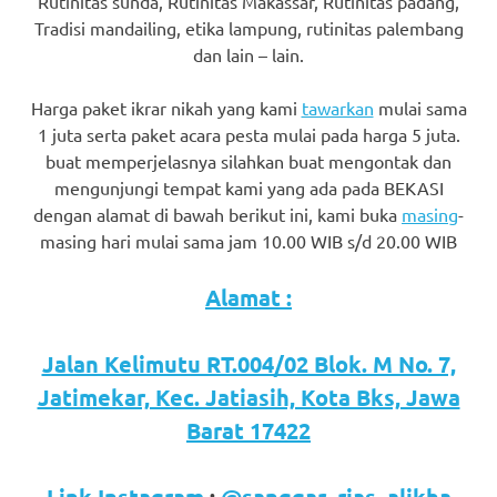
Rutinitas sunda, Rutinitas Makassar, Rutinitas padang,
favorite
Tradisi mandailing, etika lampung, rutinitas palembang
dan lain – lain.
replica
watches
.
Harga paket ikrar nikah yang kami
tawarkan
mulai sama
1 juta serta paket acara pesta mulai pada harga 5 juta.
24
buat memperjelasnya silahkan buat mengontak dan
mengunjungi tempat kami yang ada pada BEKASI
Hours
dengan alamat di bawah berikut ini, kami buka
masing
-
Online
masing hari mulai sama jam 10.00 WIB s/d 20.00 WIB
replica
Alamat :
rolex
.
Jalan Kelimutu RT.004/02 Blok. M No. 7,
Discover
Jatimekar, Kec. Jatiasih, Kota Bks, Jawa
More
Barat 17422
Here
Link Instagram
:
@sanggar_rias_alikha