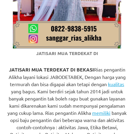
https://www.watchesb.com
.
go
to
these
guys
JATISARI MUA TERDEKAT DI
https://www.mortgagewatches.c
his
JATISARI MUA TERDEKAT DI BEKASI
Rias pengantin
Alikha layani lokasi JABODETABEK, Dengan harga yang
comment
termurah dan bisa digapai akan tetapi dengan
kualitas
yang bagus. Kami berdiri sejak tahun 2014 jadi untuk
is
banyak pengantin tak boleh ragu buat gunakan layanan
here
kami dikarenakan kami sudah mempunyai pengalaman
yang cukup lama. Rias pengantin Alikha
memiliki
banyak
replica
opsi baju pengantin dari beberapa warna dan aktivitas
watches
.
contoh-contohnya : aktivitas Jawa, Etika Betawi,