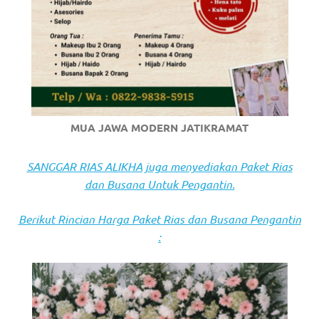
https://www.stockswatches.com
.
anchor
https://www.insurancewatches.c
check
this
MUA JAWA MODERN JATIKRAMAT
link
SANGGAR RIAS ALIKHA juga menyediakan Paket Rias
right
dan Busana Untuk Pengantin.
here
Berikut Rincian Harga Paket Rias dan Busana Pengantin
now
:
https://www.domainwatches.com
.
visit