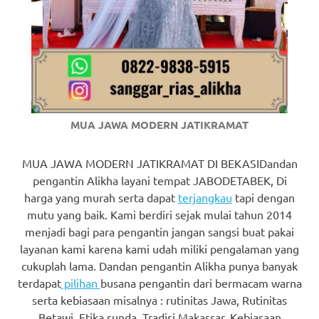
https://www.watchesb.com
.
go
to
these
guys
MUA JAWA MODERN JATIKRAMAT
https://www.mortgagewatches.c
MUA JAWA MODERN JATIKRAMAT DI BEKASIDandan
his
pengantin Alikha layani tempat JABODETABEK, Di
comment
harga yang murah serta dapat
terjangkau
tapi dengan
mutu yang baik. Kami berdiri sejak mulai tahun 2014
is
menjadi bagi para pengantin jangan sangsi buat pakai
here
layanan kami karena kami udah miliki pengalaman yang
cukuplah lama. Dandan pengantin Alikha punya banyak
replica
terdapat
pilihan
busana pengantin dari bermacam warna
serta kebiasaan misalnya : rutinitas Jawa, Rutinitas
watches
.
Betawi, Etika sunda, Tradisi Makassar, Kebiasaan