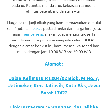
favorite
padang, Rutinitas mandailing, kebiasaan lampung,
rutinitas palembang dan lain – lain.
replica
Harga paket janji nikah yang kami menawarkan dimulai
watches
.
dari 1 juta dan
paket
pesta dimulai dari harga lima juta.
24
agar
memperjelas
silakan buat mengontak serta
mendatangi tempat kami yang ada dalam BEKASI
Hours
dengan alamat berikut ini, kami membuka sehari-hari
Online
mulai dengan jam 10.00 WIB s/d 20.00 WIB
replica
Alamat :
rolex
.
Jalan Kelimutu RT.004/02 Blok. M No. 7,
Discover
Jatimekar, Kec. Jatiasih, Kota Bks, Jawa
More
Barat 17422
Here
Link Instagram
:
@sanggar_rias_alikha