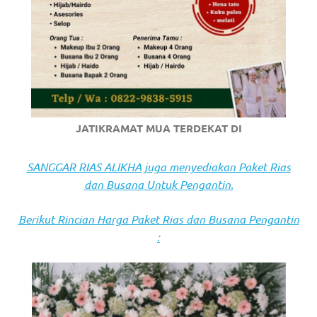
https://www.stockswatches.com
.
anchor
https://www.insurancewatches.c
check
this
JATIKRAMAT MUA TERDEKAT DI
link
SANGGAR RIAS ALIKHA juga menyediakan Paket Rias
right
dan Busana Untuk Pengantin.
here
Berikut Rincian Harga Paket Rias dan Busana Pengantin
now
:
https://www.domainwatches.com
.
visit