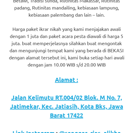
Betawi, Tradisi sunda, Rutinitas Makassar, Rutinitas
favorite
padang, Rutinitas mandailing, kebiasaan lampung,
kebiasaan palembang dan lain – lain.
replica
watches
.
Harga paket ikrar nikah yang kami menjajakan awali
dengan 1 juta dan paket acara pesta diawali di harga 5
24
juta. buat memperjelasnya silahkan buat mengontak
dan mengunjungi tempat kami yang berada di BEKASI
Hours
dengan alamat tersebut ini, kami buka setiap hari awali
Online
dengan jam 10.00 WIB s/d 20.00 WIB
replica
Alamat :
rolex
.
Jalan Kelimutu RT.004/02 Blok. M No. 7,
Discover
Jatimekar, Kec. Jatiasih, Kota Bks, Jawa
More
Barat 17422
Here
Link Instagram
:
@sanggar_rias_alikha