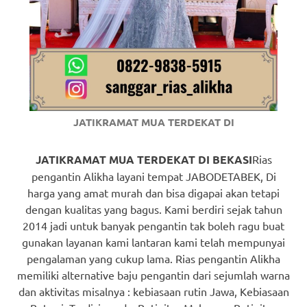
https://www.watchesb.com
.
go
to
these
guys
JATIKRAMAT MUA TERDEKAT DI
https://www.mortgagewatches.c
his
JATIKRAMAT MUA TERDEKAT DI BEKASI
Rias
pengantin Alikha layani tempat JABODETABEK, Di
comment
harga yang amat murah dan bisa digapai akan tetapi
dengan kualitas yang bagus. Kami berdiri sejak tahun
is
2014 jadi untuk banyak pengantin tak boleh ragu buat
here
gunakan layanan kami lantaran kami telah mempunyai
pengalaman yang cukup lama. Rias pengantin Alikha
replica
memiliki alternative baju pengantin dari sejumlah warna
watches
.
dan aktivitas misalnya : kebiasaan rutin Jawa, Kebiasaan