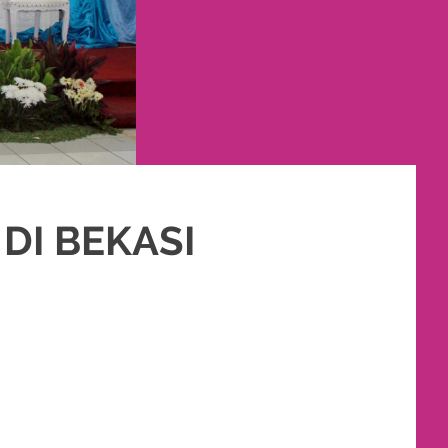
DI BEKASI
PENGANTIN MURAH
,
PERNIKAHAN
,
RIAS
,
RIAS PENGANTIN
,
SIGER
,
TATA RIAS