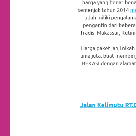
harga yang benar-benar
favorite
semenjak tahun 2014
me
replica
udah miliki pengalam
pengantin dari beberap
watches
.
Tradisi Makassar, Rutini
24
Harga paket janji nika
Hours
lima juta. buat memper
BEKASI dengan alamat b
Online
replica
rolex
.
Discover
Jalan Kelimutu RT.0
More
Here