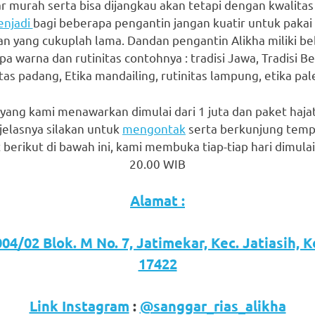
 murah serta bisa dijangkau akan tetapi dengan kwalitas 
njadi
bagi beberapa pengantin jangan kuatir untuk pakai
an yang cukuplah lama. Dandan pengantin Alikha miliki be
a warna dan rutinitas contohnya : tradisi Jawa, Tradisi B
tas padang, Etika mandailing, rutinitas lampung, etika pal
h yang kami menawarkan dimulai dari 1 juta dan paket haj
jelasnya silakan untuk
mengontak
serta berkunjung temp
erikut di bawah ini, kami membuka tiap-tiap hari dimulai
20.00 WIB
Alamat :
04/02 Blok. M No. 7, Jatimekar, Kec. Jatiasih, 
17422
Link Instagram
:
@sanggar_rias_alikha