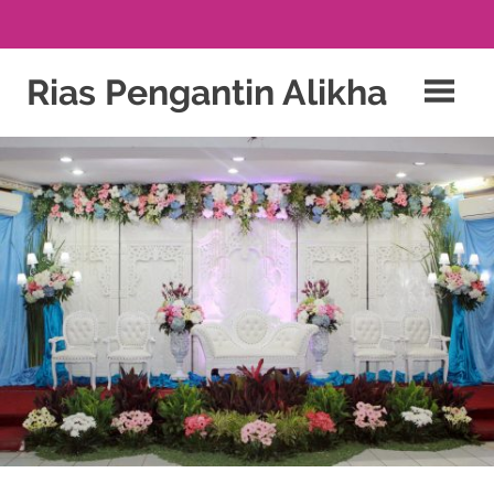
click
Skip
to
Rias Pengantin Alikha
to
content
find
PAKET
PERNIKAHAN
out
&
RIAS
more
PENGANTIN
JAKARTA
watchesw.com
.
BEKASI
DEPOK
click
BOGOR
this
site
fake
rolex
.