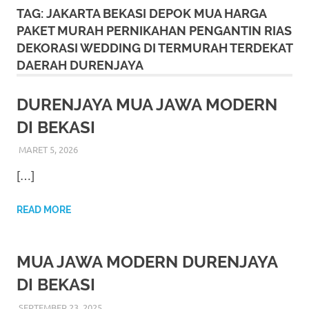
More
TAG:
JAKARTA BEKASI DEPOK MUA HARGA
PAKET MURAH PERNIKAHAN PENGANTIN RIAS
hints
DEKORASI WEDDING DI TERMURAH TERDEKAT
rolex
DAERAH DURENJAYA
replica
.
DURENJAYA MUA JAWA MODERN
my
DI BEKASI
website
MARET 5, 2026
RIASALIKHA
ADAT
,
AKAD NIKAH
,
DEKORASI
,
MURAH
,
MUSLIM
,
PAKET
DEKORASI PELAMINAN
,
PAKET RIAS PENGANTIN
https://www.watchesf.com
.
[…]
MURAH
,
PERNIKAHAN
,
RIAS
,
RIAS PENGANTIN
,
TATA
RIAS PENGANTIN
,
WEDDING
To
READ MORE
learn
more
MUA JAWA MODERN DURENJAYA
about
DI BEKASI
SEPTEMBER 23, 2025
RIASALIKHA
ADAT
,
AKAD NIKAH
,
DEKORASI
,
JAWA
,