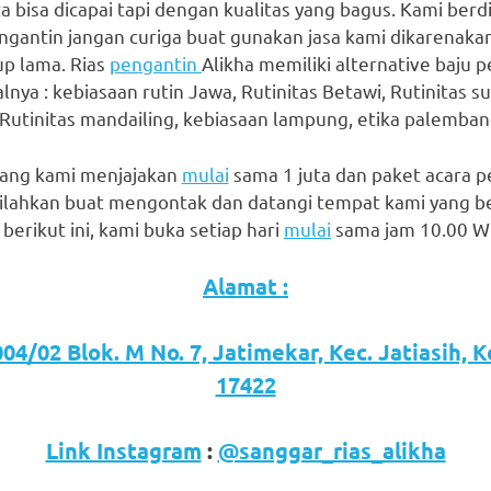
 bisa dicapai tapi dengan kualitas yang bagus. Kami berdi
gantin jangan curiga buat gunakan jasa kami dikarenaka
p lama. Rias
pengantin
Alikha memiliki alternative baju 
lnya : kebiasaan rutin Jawa, Rutinitas Betawi, Rutinitas s
 Rutinitas mandailing, kebiasaan lampung, etika palembang 
 yang kami menjajakan
mulai
sama 1 juta dan paket acara pe
ilahkan buat mengontak dan datangi tempat kami yang b
berikut ini, kami buka setiap hari
mulai
sama jam 10.00 WI
Alamat :
04/02 Blok. M No. 7, Jatimekar, Kec. Jatiasih, 
17422
Link Instagram
:
@sanggar_rias_alikha