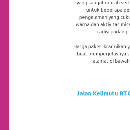
yang sangat murah serta
favorite
untuk beberapa pen
replica
pengalaman yang cuku
warna dan aktivitas misa
watches
.
Tradisi padang,
24
Harga paket ikrar nikah
Hours
buat memperjelasnya s
alamat di bawah 
Online
replica
rolex
.
Jalan Kelimutu RT.0
Discover
More
Here