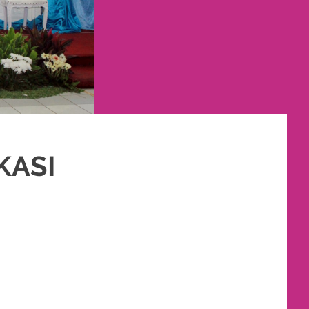
KASI
KET RIAS PENGANTIN MURAH
,
PERNIKAHAN
,
RIAS PENGANTIN
,
TATA RIAS