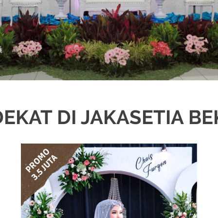
EKAT DI JAKASETIA BE
ASI
,
DEKORASI
,
JAWA
,
MURAH
,
MUSLIM
,
PAKET DEKORASI PELAMINAN
,
PA
DING