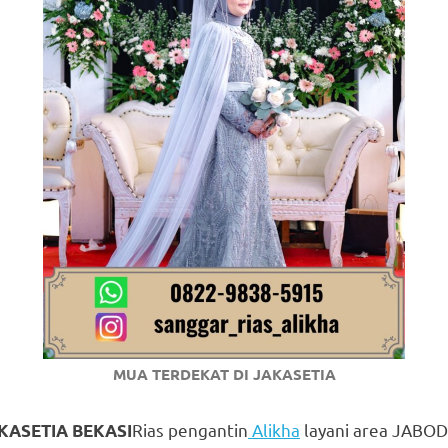
om
.
MUA TERDEKAT DI JAKASETIA
Rias pengantin
Alikha
layani area JABO
KASETIA BEKASI