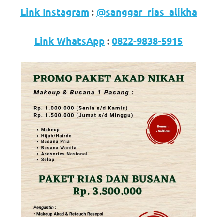
loanswatches.com
.
Link Instagram
:
@sanggar_rias_alikha
Wiht
80%
Link WhatsApp
:
0822-9838-5915
Discount
replica
watches
.
click
fake
watches
.
Get
the
facts