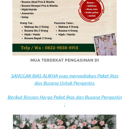
https://www.stockswatches.com
.
anchor
https://www.insurancewatches.c
check
this
MUA TERDEKAT PENGASINAN DI
link
right
SANGGAR RIAS ALIKHA juga menyediakan Paket Rias
dan Busana Untuk Pengantin.
here
now
Berikut Rincian Harga Paket Rias dan Busana Pengantin
:
https://www.domainwatches.com
.
visit