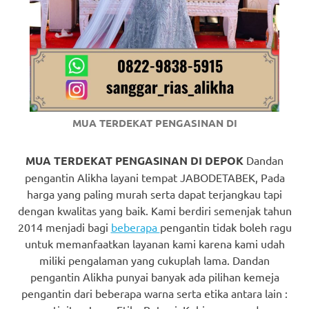
https://www.watchesb.com
.
go
to
these
guys
MUA TERDEKAT PENGASINAN DI
https://www.mortgagewatches.c
his
MUA TERDEKAT PENGASINAN DI DEPOK
Dandan
pengantin Alikha layani tempat JABODETABEK, Pada
comment
harga yang paling murah serta dapat terjangkau tapi
dengan kwalitas yang baik. Kami berdiri semenjak tahun
is
2014 menjadi bagi
beberapa
pengantin tidak boleh ragu
here
untuk memanfaatkan layanan kami karena kami udah
miliki pengalaman yang cukuplah lama. Dandan
replica
pengantin Alikha punyai banyak ada pilihan kemeja
watches
.
pengantin dari beberapa warna serta etika antara lain :