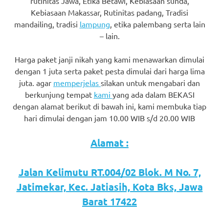
rutinitas Jawa, Etika Betawi, Kebiasaan sunda,
favorite
Kebiasaan Makassar, Rutinitas padang, Tradisi
mandailing, tradisi
lampung
, etika palembang serta lain
replica
– lain.
watches
.
Harga paket janji nikah yang kami menawarkan dimulai
24
dengan 1 juta serta paket pesta dimulai dari harga lima
juta. agar
memperjelas
silakan untuk mengabari dan
Hours
berkunjung tempat
kami
yang ada dalam BEKASI
Online
dengan alamat berikut di bawah ini, kami membuka tiap
hari dimulai dengan jam 10.00 WIB s/d 20.00 WIB
replica
rolex
.
Alamat :
Discover
Jalan Kelimutu RT.004/02 Blok. M No. 7,
More
Jatimekar, Kec. Jatiasih, Kota Bks, Jawa
Here
Barat 17422