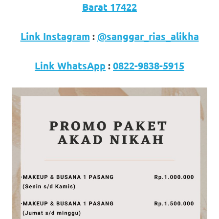
loanswatches.com
.
Barat 17422
Wiht
Link Instagram
:
@sanggar_rias_alikha
80%
Discount
Link WhatsApp
:
0822-9838-5915
replica
watches
.
click
fake
watches
.
Get
the
facts