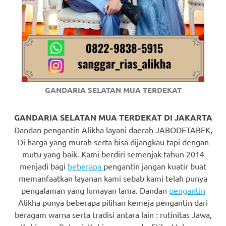
https://www.watchesb.com
.
go
to
these
guys
GANDARIA SELATAN MUA TERDEKAT
https://www.mortgagewatches.c
his
GANDARIA SELATAN MUA TERDEKAT DI JAKARTA
Dandan pengantin Alikha layani daerah JABODETABEK,
comment
Di harga yang murah serta bisa dijangkau tapi dengan
mutu yang baik. Kami berdiri semenjak tahun 2014
is
menjadi bagi
beberapa
pengantin jangan kuatir buat
here
memanfaatkan layanan kami sebab kami telah punya
pengalaman yang lumayan lama. Dandan
pengantin
replica
Alikha punya beberapa pilihan kemeja pengantin dari
watches
.
beragam warna serta tradisi antara lain : rutinitas Jawa,