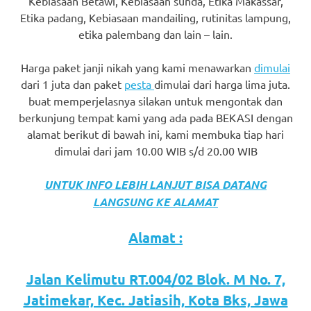
Kebiasaan Betawi, Kebiasaan sunda, Etika Makassar,
favorite
Etika padang, Kebiasaan mandailing, rutinitas lampung,
etika palembang dan lain – lain.
replica
watches
.
Harga paket janji nikah yang kami menawarkan
dimulai
dari 1 juta dan paket
pesta
dimulai dari harga lima juta.
24
buat memperjelasnya silakan untuk mengontak dan
berkunjung tempat kami yang ada pada BEKASI dengan
Hours
alamat berikut di bawah ini, kami membuka tiap hari
Online
dimulai dari jam 10.00 WIB s/d 20.00 WIB
replica
UNTUK INFO LEBIH LANJUT BISA DATANG
rolex
.
LANGSUNG KE ALAMAT
Discover
Alamat :
More
Jalan Kelimutu RT.004/02 Blok. M No. 7,
Here
Jatimekar, Kec. Jatiasih, Kota Bks, Jawa