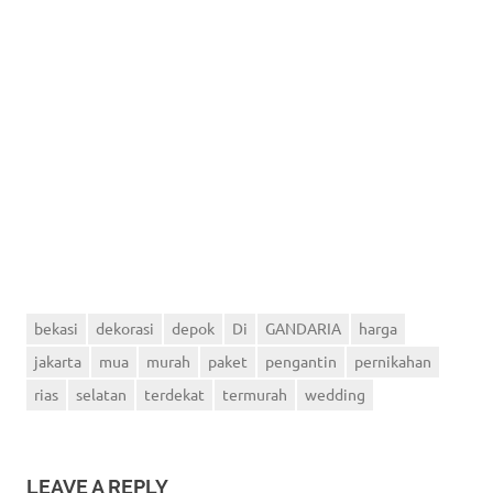
bekasi
dekorasi
depok
Di
GANDARIA
harga
jakarta
mua
murah
paket
pengantin
pernikahan
rias
selatan
terdekat
termurah
wedding
LEAVE A REPLY