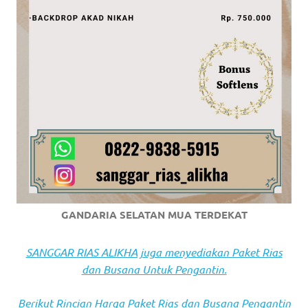
https://www.stockswatches.com
.
anchor
https://www.insurancewatches.c
check
this
link
right
here
GANDARIA SELATAN MUA TERDEKAT
now
SANGGAR RIAS ALIKHA juga menyediakan Paket Rias
https://www.domainwatches.com
.
dan Busana Untuk Pengantin.
visit
Berikut Rincian Harga Paket Rias dan Busana Pengantin