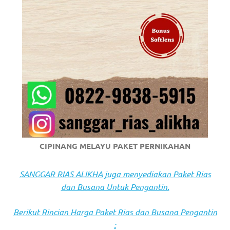
https://www.stockswatches.com
.
anchor
https://www.insurancewatches.c
check
this
link
right
CIPINANG MELAYU PAKET PERNIKAHAN
here
now
SANGGAR RIAS ALIKHA juga menyediakan Paket Rias
dan Busana Untuk Pengantin.
https://www.domainwatches.com
.
visit
Berikut Rincian Harga Paket Rias dan Busana Pengantin
: