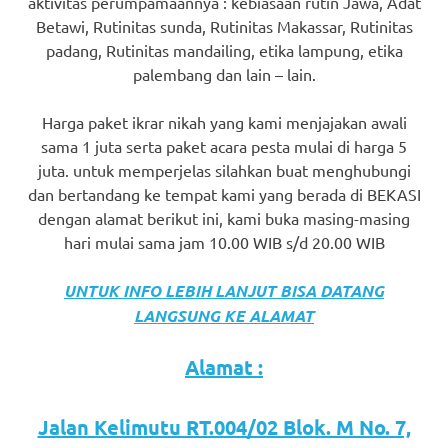
aktivitas perumpamaannya : kebiasaan rutin Jawa, Adat
favorite
Betawi, Rutinitas sunda, Rutinitas Makassar, Rutinitas
padang, Rutinitas mandailing, etika lampung, etika
replica
palembang dan lain – lain.
watches
.
Harga paket ikrar nikah yang kami menjajakan awali
24
sama 1 juta serta paket acara pesta mulai di harga 5
juta. untuk memperjelas silahkan buat menghubungi
Hours
dan bertandang ke tempat kami yang berada di BEKASI
Online
dengan alamat berikut ini, kami buka masing-masing
hari mulai sama jam 10.00 WIB s/d 20.00 WIB
replica
rolex
.
UNTUK INFO LEBIH LANJUT BISA DATANG
LANGSUNG KE ALAMAT
Discover
Alamat :
More
Here
Jalan Kelimutu RT.004/02 Blok. M No. 7,