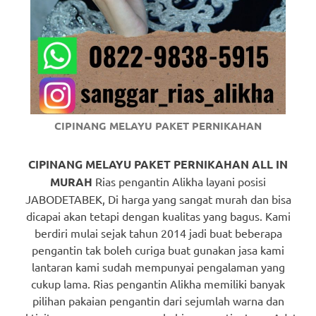
https://www.watchesb.com
.
go
to
these
guys
CIPINANG MELAYU PAKET PERNIKAHAN
https://www.mortgagewatches.c
his
CIPINANG MELAYU PAKET PERNIKAHAN ALL IN
MURAH
Rias pengantin Alikha layani posisi
comment
JABODETABEK, Di harga yang sangat murah dan bisa
dicapai akan tetapi dengan kualitas yang bagus. Kami
is
berdiri mulai sejak tahun 2014 jadi buat beberapa
here
pengantin tak boleh curiga buat gunakan jasa kami
lantaran kami sudah mempunyai pengalaman yang
replica
cukup lama. Rias pengantin Alikha memiliki banyak
watches
.
pilihan pakaian pengantin dari sejumlah warna dan