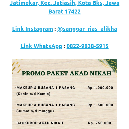
loanswatches.com
.
Jatimekar, Kec. Jatiasih, Kota Bks, Jawa
Wiht
Barat 17422
80%
Link Instagram
:
@sanggar_rias_alikha
Discount
replica
Link WhatsApp
:
0822-9838-5915
watches
.
click
fake
watches
.
Get
the
facts