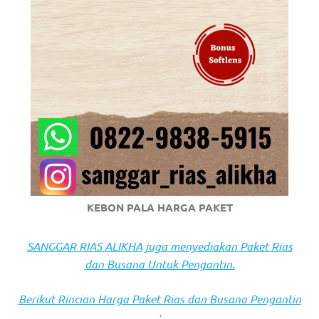
https://www.stockswatches.com
.
anchor
https://www.insurancewatches.c
check
this
link
right
here
KEBON PALA HARGA PAKET
now
SANGGAR RIAS ALIKHA juga menyediakan Paket Rias
https://www.domainwatches.com
.
dan Busana Untuk Pengantin.
visit
Berikut Rincian Harga Paket Rias dan Busana Pengantin
: