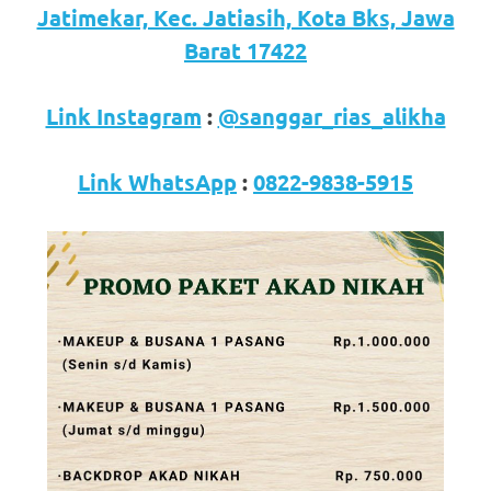
loanswatches.com
.
Jatimekar, Kec. Jatiasih, Kota Bks, Jawa
Wiht
Barat 17422
80%
Link Instagram
:
@sanggar_rias_alikha
Discount
replica
Link WhatsApp
:
0822-9838-5915
watches
.
click
fake
watches
.
Get
the
facts