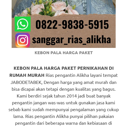
https://www.watchesb.com
.
go
to
these
guys
KEBON PALA HARGA PAKET
https://www.mortgagewatches.c
his
KEBON PALA HARGA PAKET PERNIKAHAN DI
RUMAH MURAH
Rias pengantin Alikha layani tempat
comment
JABODETABEK, Dengan harga yang amat murah dan
is
bisa dicapai akan tetapi dengan kualitas yang bagus.
Kami berdiri sejak tahun 2014 jadi buat banyak
here
pengantin jangan was-was untuk gunakan jasa kami
sebab kami sudah mempunyai pengalaman yang cukup
replica
lama. Rias pengantin Alikha punyai pilihan pakaian
watches
.
pengantin dari beberapa warna dan kebiasaan di