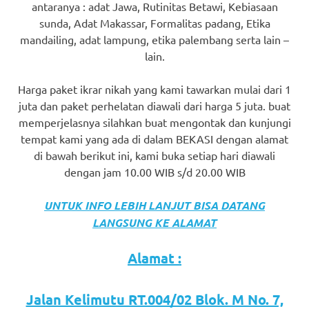
antaranya : adat Jawa, Rutinitas Betawi, Kebiasaan
favorite
sunda, Adat Makassar, Formalitas padang, Etika
replica
mandailing, adat lampung, etika palembang serta lain –
lain.
watches
.
Harga paket ikrar nikah yang kami tawarkan mulai dari 1
24
juta dan paket perhelatan diawali dari harga 5 juta. buat
Hours
memperjelasnya silahkan buat mengontak dan kunjungi
tempat kami yang ada di dalam BEKASI dengan alamat
Online
di bawah berikut ini, kami buka setiap hari diawali
dengan jam 10.00 WIB s/d 20.00 WIB
replica
rolex
.
UNTUK INFO LEBIH LANJUT BISA DATANG
LANGSUNG KE ALAMAT
Discover
More
Alamat :
Here
Jalan Kelimutu RT.004/02 Blok. M No. 7,