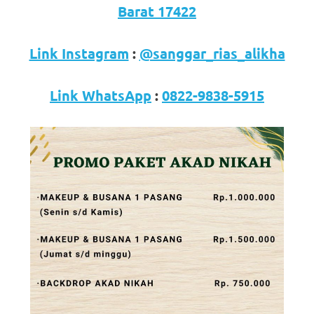
loanswatches.com
.
Barat 17422
Wiht
Link Instagram
:
@sanggar_rias_alikha
80%
Discount
Link WhatsApp
:
0822-9838-5915
replica
watches
.
click
fake
watches
.
Get
the
facts