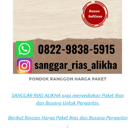
https://www.stockswatches.com
.
anchor
https://www.insurancewatches.c
check
this
link
right
PONDOK RANGGON HARGA PAKET
here
SANGGAR RIAS ALIKHA juga menyediakan Paket Rias
now
dan Busana Untuk Pengantin.
https://www.domainwatches.com
.
Berikut Rincian Harga Paket Rias dan Busana Pengantin
visit
: