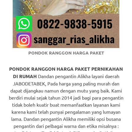
https://www.watchesb.com
.
go
to
these
guys
PONDOK RANGGON HARGA PAKET
https://www.mortgagewatches.c
his
PONDOK RANGGON HARGA PAKET PERNIKAHAN
DI RUMAH
Dandan pengantin Alikha layani daerah
comment
JABODETABEK, Pada harga yang paling murah dan
dapat dijangkau namun dengan mutu yang baik. Kami
is
berdiri mulai sejak tahun 2014 jadi bagi para pengantin
here
tidak boleh kuatir buat memanfaatkan layanan kami
karena kami telah punyai pengalaman yang lumayan
replica
lama. Dandan pengantin Alikha memiliki opsi busana
watches
.
pengantin dari pelbagai warna dan etika misalnya :