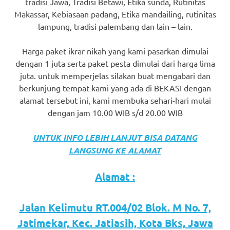
tradisi Jawa, Tradisi Betawi, Etika sunda, Rutinitas
favorite
Makassar, Kebiasaan padang, Etika mandailing, rutinitas
lampung, tradisi palembang dan lain – lain.
replica
watches
.
Harga paket ikrar nikah yang kami pasarkan dimulai
dengan 1 juta serta paket pesta dimulai dari harga lima
24
juta. untuk memperjelas silakan buat mengabari dan
berkunjung tempat kami yang ada di BEKASI dengan
Hours
alamat tersebut ini, kami membuka sehari-hari mulai
Online
dengan jam 10.00 WIB s/d 20.00 WIB
replica
UNTUK INFO LEBIH LANJUT BISA DATANG
rolex
.
LANGSUNG KE ALAMAT
Discover
Alamat :
More
Jalan Kelimutu RT.004/02 Blok. M No. 7,
Here
Jatimekar, Kec. Jatiasih, Kota Bks, Jawa