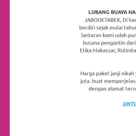
favorite
LUBANG BUAYA HA
replica
JABODETABEK, Di harg
berdiri sejak mulai tah
watches
.
lantaran kami udah pu
24
busana pengantin dari 
Etika Makassar, Rutinit
Hours
Online
Harga paket janji nikah
replica
juta. buat memperjela
rolex
.
dengan alamat terse
Discover
UNTU
More
Here