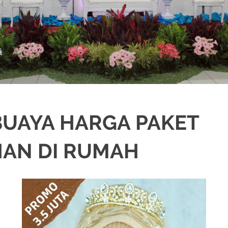
UAYA HARGA PAKET
HAN DI RUMAH
KAH
,
DEKORASI
,
MURAH
,
PERNIKAHAN
,
RIAS PENGANTIN
,
WEDDING