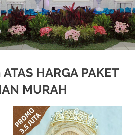
 ATAS HARGA PAKET
HAN MURAH
NIKAH
,
DEKORASI
,
MURAH
,
PERNIKAHAN
,
RIAS PENGANTIN
,
WEDDING