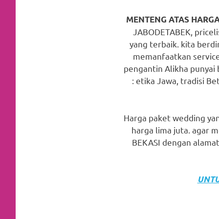
favorite
MENTENG ATAS HARGA
replica
JABODETABEK, pricelis
yang terbaik. kita berd
watches
.
memanfaatkan service
24
pengantin Alikha punyai 
: etika Jawa, tradisi Be
Hours
Online
Harga paket wedding yan
replica
harga lima juta. agar
rolex
.
BEKASI dengan alamat 
Discover
More
UNTU
Here