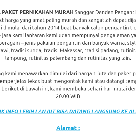
Sanggar Dandan Pengantin
 PAKET PERNIKAHAN MURAH
t harga yang amat paling murah dan sangatlah dapat dij
iri dimulai dari tahun 2014 buat banyak calon pengantin 
 jasa kami lantaran kami udah mempunyai pengalaman ya
beragam – jenis pakaian pengantin dari banyak warna, styl
tawi, tradisi sunda, tradisi Makassar, tradisi padang, rutini
lampung, rutinitas palembang dan rutinitas yang lain.
g kami menawarkan dimulai dari harga 1 juta dan paket 
 memperjelas lekas buat mengontak kami atau datangi tem
berikut di bawah ini, kami membuka sehari-hari mulai de
20.00 WIB
K INFO LEBIH LANJUT BISA DATANG LANGSUNG KE A
Alamat :