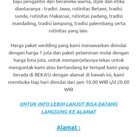
baju pengantin dari beraneka warna, style dan etika
favorite
diantaranya : tradisi Jawa, rutinitas Betawi, tradisi
sunda, rutinitas Makassar, rutinitas padang, tradisi
replica
mandailing, tradisi lampung, tradisi palembang serta
watches
.
rutinitas yang lain.
24
Harga paket wedding yang kami menawarkan dimulai
dengan harga 1 juta dan paket pelaminan mulai dengan
Hours
harga lima juta. untuk memperjelasnya lekas untuk
Online
mengontak kami atau bertandang ke tempat kami yang
berada di BEKASI dengan alamat di bawah ini, kami
replica
membuka tiap hari dimulai dari jam 10.00 WIB s/d 20.00
rolex
.
WIB
Discover
UNTUK INFO LEBIH LANJUT BISA DATANG
LANGSUNG KE ALAMAT
More
Here
Alamat :