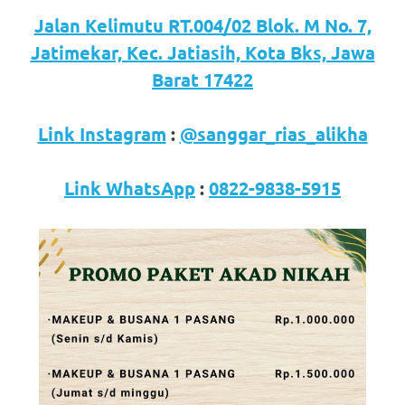
loanswatches.com
.
Jalan Kelimutu RT.004/02 Blok. M No. 7,
Wiht
Jatimekar, Kec. Jatiasih, Kota Bks, Jawa
80%
Barat 17422
Discount
Link Instagram
:
@sanggar_rias_alikha
replica
watches
.
Link WhatsApp
:
0822-9838-5915
click
fake
watches
.
Get
the
facts