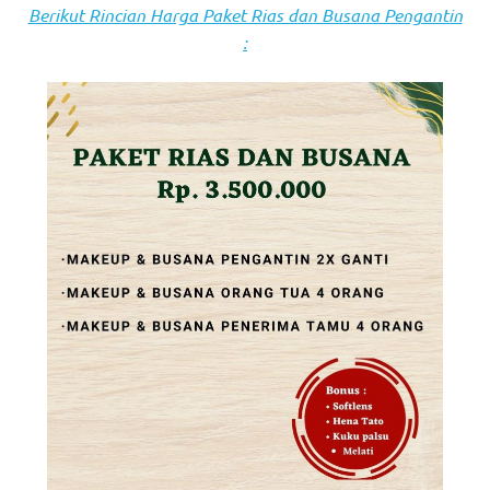
the
Berikut Rincian Harga Paket Rias dan Busana Pengantin
website
:
fake
rolex
.
content
https://www.financewatches.com
imitation
https://www.gameswatches.com
.
A
wonderful
gift
for