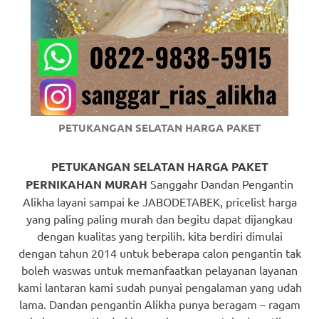
https://www.watchesb.com
.
go
to
these
guys
PETUKANGAN SELATAN HARGA PAKET
https://www.mortgagewatches.c
his
PETUKANGAN SELATAN HARGA PAKET
PERNIKAHAN MURAH
Sanggahr Dandan Pengantin
comment
Alikha layani sampai ke JABODETABEK, pricelist harga
yang paling paling murah dan begitu dapat dijangkau
is
dengan kualitas yang terpilih. kita berdiri dimulai
here
dengan tahun 2014 untuk beberapa calon pengantin tak
boleh waswas untuk memanfaatkan pelayanan layanan
replica
kami lantaran kami sudah punyai pengalaman yang udah
watches
.
lama. Dandan pengantin Alikha punya beragam – ragam