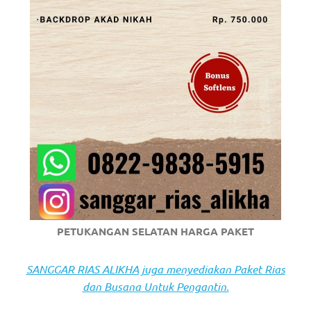
https://www.stockswatches.com
.
anchor
https://www.insurancewatches.c
check
this
link
right
here
now
PETUKANGAN SELATAN HARGA PAKET
https://www.domainwatches.com
.
SANGGAR RIAS ALIKHA juga menyediakan Paket Rias
visit
dan Busana Untuk Pengantin.