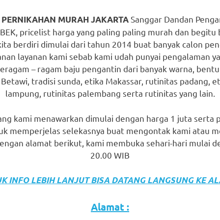
Sanggar Dandan Pengant
T PERNIKAHAN MURAH JAKARTA
K, pricelist harga yang paling paling murah dan begitu 
kita berdiri dimulai dari tahun 2014 buat banyak calon p
nan layanan kami sebab kami udah punyai pengalaman y
beragam – ragam baju pengantin dari banyak warna, bentuk
 Betawi, tradisi sunda, etika Makassar, rutinitas padang, e
lampung, rutinitas palembang serta rutinitas yang lain.
ng kami menawarkan dimulai dengan harga 1 juta serta 
untuk memperjelas selekasnya buat mengontak kami atau 
engan alamat berikut, kami membuka sehari-hari mulai d
20.00 WIB
K INFO LEBIH LANJUT BISA DATANG LANGSUNG KE A
Alamat :