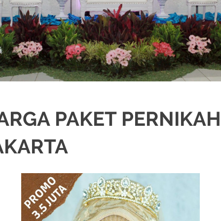
ARGA PAKET PERNIKA
AKARTA
NIKAH
,
DEKORASI
,
MURAH
,
PERNIKAHAN
,
RIAS PENGANTIN
,
WEDDING