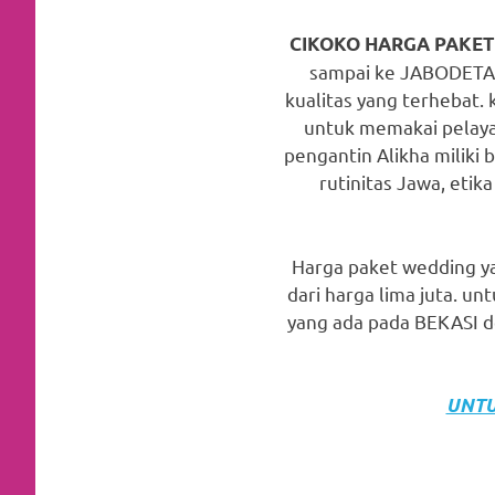
favorite
CIKOKO HARGA PAKE
replica
sampai ke JABODETABE
kualitas yang terhebat. 
watches
.
untuk memakai pelaya
24
pengantin Alikha miliki 
rutinitas Jawa, etika
Hours
Online
Harga paket wedding ya
replica
dari harga lima juta. 
rolex
.
yang ada pada BEKASI d
Discover
More
UNTU
Here