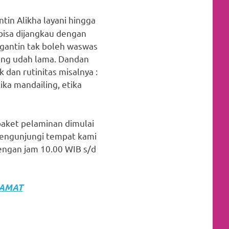
in Alikha layani hingga
bisa dijangkau dengan
engantin tak boleh waswas
ang udah lama. Dandan
 dan rutinitas misalnya :
tika mandailing, etika
paket pelaminan dimulai
mengunjungi tempat kami
engan jam 10.00 WIB s/d
LAMAT