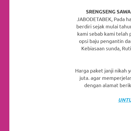
favorite
SRENGSENG SAWA
replica
JABODETABEK, Pada harg
berdiri sejak mulai tah
watches
.
kami sebab kami telah 
24
opsi baju pengantin da
Kebiasaan sunda, Ruti
Hours
Online
Harga paket janji nikah 
replica
juta. agar memperjela
rolex
.
dengan alamat berik
Discover
UNTU
More
Here