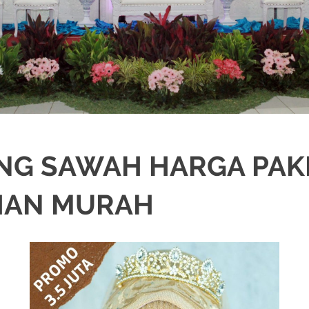
NG SAWAH HARGA PAK
HAN MURAH
NIKAH
,
DEKORASI
,
MURAH
,
PERNIKAHAN
,
RIAS PENGANTIN
,
WEDDING