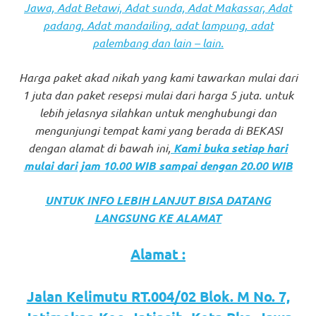
Jawa, Adat Betawi, Adat sunda, Adat Makassar, Adat
favorite
padang, Adat mandailing, adat lampung, adat
replica
palembang dan lain – lain.
watches
.
Harga paket akad nikah yang kami tawarkan mulai dari
24
1 juta dan paket resepsi mulai dari harga 5 juta. untuk
lebih jelasnya silahkan untuk menghubungi dan
Hours
mengunjungi tempat kami yang berada di BEKASI
dengan alamat di bawah ini,
Kami buka setiap hari
Online
mulai dari jam 10.00 WIB sampai dengan 20.00 WIB
replica
UNTUK INFO LEBIH LANJUT BISA DATANG
rolex
.
LANGSUNG KE ALAMAT
Discover
Alamat :
More
Here
Jalan Kelimutu RT.004/02 Blok. M No. 7,