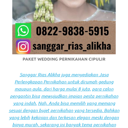
PAKET WEDDING PERNIKAHAN CIPULIR
Sanggar Rias Alikha juga menyediakan Jasa
Perlengkapan Pernikahan untuk dirumah gedung
maupun aula. dari harga mulai 8 juta,
para calon
pengantin bisa
mewujudkan impian pesta pernikahan
yang indah.
Nah, Anda bisa memilih yang memang
sesuai dengan bujet pernikahan yang tersedia. Bahkan
yang lebih
kekinian dan terkesan elegan meski dengan
biaya murah, sekarang ini banyak tema pernikahan