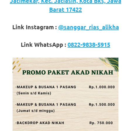
loanswatches.com
.
Jatimekar, Kec. Jatiasih, Kota Bks, Jawa
Barat 17422
Wiht
80%
Link Instagram :
@sanggar_rias_alikha
Discount
Link WhatsApp :
0822-9838-5915
replica
watches
.
click
fake
watches
.
Get
the
facts