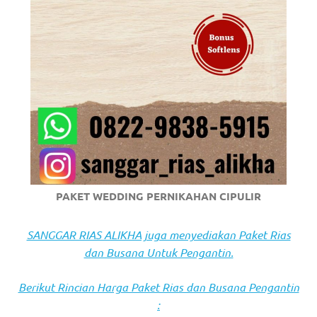
https://www.stockswatches.com
.
anchor
https://www.insurancewatches.c
check
this
link
right
PAKET WEDDING PERNIKAHAN CIPULIR
here
now
SANGGAR RIAS ALIKHA juga menyediakan Paket Rias
dan Busana Untuk Pengantin.
https://www.domainwatches.com
.
Berikut Rincian Harga Paket Rias dan Busana Pengantin
visit
: