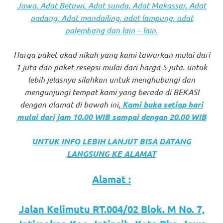
Jawa, Adat Betawi, Adat sunda, Adat Makassar, Adat
favorite
padang, Adat mandailing, adat lampung, adat
replica
palembang dan lain – lain.
watches
.
Harga paket akad nikah yang kami tawarkan mulai dari
24
1 juta dan paket resepsi mulai dari harga 5 juta. untuk
lebih jelasnya silahkan untuk menghubungi dan
Hours
mengunjungi tempat kami yang berada di BEKASI
dengan alamat di bawah ini,
Kami buka setiap hari
Online
mulai dari jam 10.00 WIB sampai dengan 20.00 WIB
replica
UNTUK INFO LEBIH LANJUT BISA DATANG
rolex
.
LANGSUNG KE ALAMAT
Discover
Alamat :
More
Here
Jalan Kelimutu RT.004/02 Blok. M No. 7,