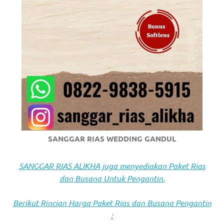
https://www.stockswatches.com
.
anchor
https://www.insurancewatches.c
check
this
link
right
SANGGAR RIAS WEDDING GANDUL
here
now
SANGGAR RIAS ALIKHA juga menyediakan Paket Rias
dan Busana Untuk Pengantin.
https://www.domainwatches.com
.
Berikut Rincian Harga Paket Rias dan Busana Pengantin
visit
: