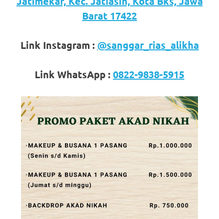
loanswatches.com
.
Jatimekar, Kec. Jatiasih, Kota Bks, Jawa
Barat 17422
Wiht
80%
Link Instagram :
@sanggar_rias_alikha
Discount
Link WhatsApp :
0822-9838-5915
replica
watches
.
click
fake
watches
.
Get
the
facts