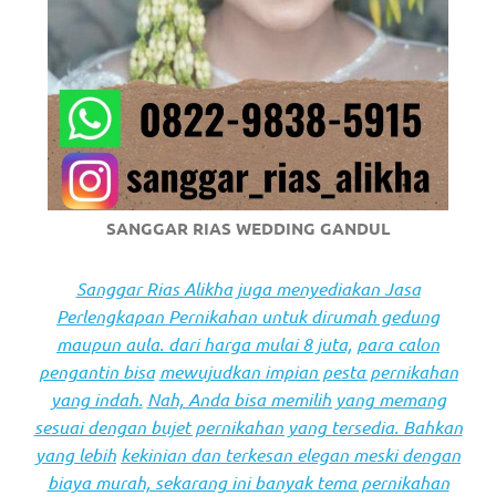
SANGGAR RIAS WEDDING GANDUL
Sanggar Rias Alikha juga menyediakan Jasa
Perlengkapan Pernikahan untuk dirumah gedung
maupun aula. dari harga mulai 8 juta,
para calon
pengantin bisa
mewujudkan impian pesta pernikahan
yang indah.
Nah, Anda bisa memilih yang memang
sesuai dengan bujet pernikahan yang tersedia. Bahkan
yang lebih
kekinian dan terkesan elegan meski dengan
biaya murah, sekarang ini banyak tema pernikahan