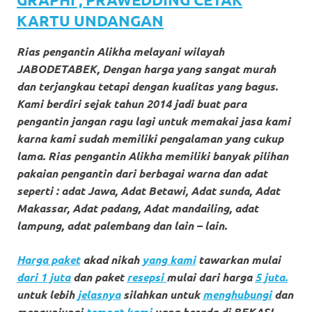
loanswatches.com
.
KARTU UNDANGAN
Wiht
Rias pengantin Alikha melayani wilayah
80%
JABODETABEK, Dengan harga yang sangat murah
Discount
dan terjangkau tetapi dengan kualitas yang bagus.
Kami berdiri sejak tahun 2014 jadi buat para
replica
pengantin jangan ragu lagi untuk memakai jasa kami
watches
.
karna kami sudah memiliki pengalaman yang cukup
lama. Rias pengantin Alikha memiliki banyak pilihan
click
pakaian pengantin dari berbagai warna dan adat
fake
seperti : adat Jawa, Adat Betawi, Adat sunda, Adat
Makassar, Adat padang, Adat mandailing, adat
watches
.
lampung, adat palembang dan lain – lain.
Get
Harga paket
akad nikah
yang kami
tawarkan mulai
the
dari 1 juta
dan paket
resepsi
mulai dari harga
5 juta.
untuk lebih
jelasnya
silahkan untuk
menghubungi
dan
facts
mengunjungi
tempat kami
yang ber
ada di BEKASI