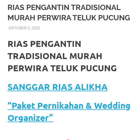
More
RIAS PENGANTIN TRADISIONAL
MURAH PERWIRA TELUK PUCUNG
hints
OKTOBER 5, 2022
RIASALIKHA
BEKASI
,
DEKORASI
,
JAKARTA SELATAN
,
JAKARTA
rolex
TIMUR
,
JAKARTA UTARA
,
MURAH
,
MUSLIM
,
PAKET
RIAS PENGANTIN MURAH
,
RIAS
,
RIAS PENGANTIN
replica
.
RIAS PENGANTIN
my
TRADISIONAL MURAH
website
PERWIRA TELUK PUCUNG
https://www.watchesf.com
.
SANGGAR RIAS ALIKHA
To
learn
“Paket Pernikahan & Wedding
more
Organizer”
about