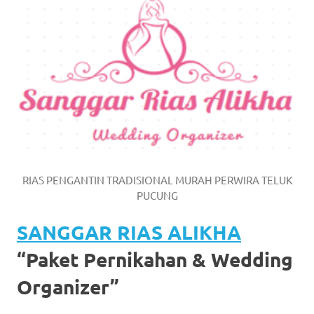
https://www.watchesb.com
.
go
to
these
guys
https://www.mortgagewatches.c
his
RIAS PENGANTIN TRADISIONAL MURAH PERWIRA TELUK
comment
PUCUNG
is
SANGGAR RIAS ALIKHA
here
“Paket Pernikahan & Wedding
replica
Organizer”
watches
.