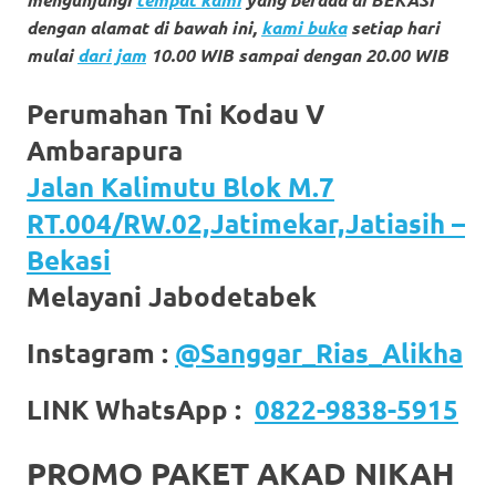
https://www.stockswatches.com
.
dengan alamat di bawah ini,
kami buka
setiap hari
mulai
dari jam
10.00 WIB sampai dengan 20.00 WIB
anchor
https://www.insurancewatches.c
Perumahan Tni Kodau V
Ambarapura
check
Jalan Kalimutu Blok M.7
this
RT.004/RW.02,Jatimekar,Jatiasih –
link
Bekasi
right
Melayani Jabodetabek
here
Instagram :
@Sanggar_Rias_Alikha
now
LINK WhatsApp :
0822-9838-5915
https://www.domainwatches.com
.
visit
PROMO PAKET AKAD NIKAH