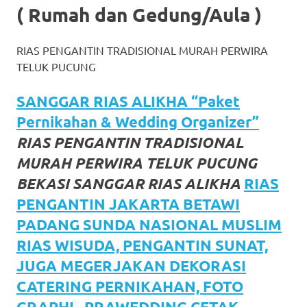
( Rumah dan Gedung/Aula )
favorite
replica
RIAS PENGANTIN TRADISIONAL MURAH PERWIRA
watches
.
TELUK PUCUNG
24
SANGGAR RIAS ALIKHA “Paket
Hours
Pernikahan & Wedding Organizer”
RIAS PENGANTIN TRADISIONAL
Online
MURAH PERWIRA TELUK PUCUNG
replica
BEKASI SANGGAR RIAS ALIKHA
RIAS
rolex
.
PENGANTIN JAKARTA BETAWI
PADANG SUNDA NASIONAL MUSLIM
Discover
RIAS WISUDA, PENGANTIN SUNAT,
More
JUGA MEGERJAKAN DEKORASI
Here
CATERING PERNIKAHAN, FOTO
GRAPHI , PRAWEDDING CETAK