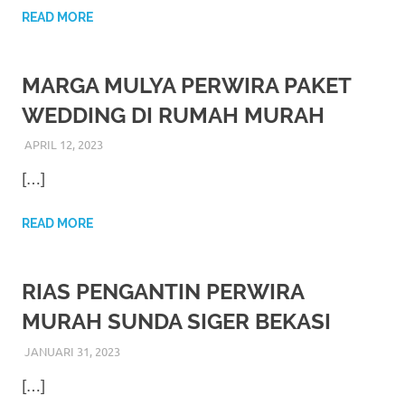
favorite
READ MORE
replica
MARGA MULYA PERWIRA PAKET
watches
.
WEDDING DI RUMAH MURAH
24
APRIL 12, 2023
RIASALIKHA
ADAT
,
AKAD NIKAH
,
MURAH
,
PAKET DEKORASI
Hours
PELAMINAN
,
PAKET RIAS PENGANTIN MURAH
,
[…]
PERNIKAHAN
,
RIAS PENGANTIN
,
WEDDING
Online
replica
READ MORE
rolex
.
RIAS PENGANTIN PERWIRA
Discover
MURAH SUNDA SIGER BEKASI
More
JANUARI 31, 2023
RIASALIKHA
ADAT
,
AKAD NIKAH
,
DEKORASI
,
MURAH
,
Here
PERNIKAHAN
,
RIAS PENGANTIN
,
WEDDING
[…]