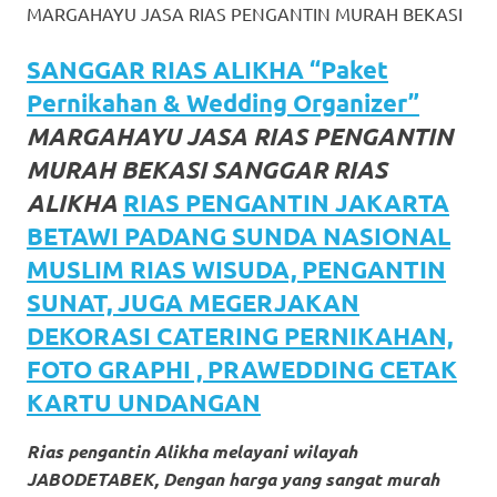
MARGAHAYU JASA RIAS PENGANTIN MURAH BEKASI
favorite
replica
SANGGAR RIAS ALIKHA “Paket
Pernikahan & Wedding Organizer”
watches
.
MARGAHAYU JASA RIAS PENGANTIN
24
MURAH BEKASI SANGGAR RIAS
Hours
ALIKHA
RIAS PENGANTIN JAKARTA
BETAWI PADANG SUNDA NASIONAL
Online
MUSLIM RIAS WISUDA, PENGANTIN
replica
SUNAT, JUGA MEGERJAKAN
rolex
.
DEKORASI CATERING PERNIKAHAN,
Discover
FOTO GRAPHI , PRAWEDDING CETAK
KARTU UNDANGAN
More
Here
Rias pengantin Alikha melayani wilayah
JABODETABEK, Dengan harga yang sangat murah