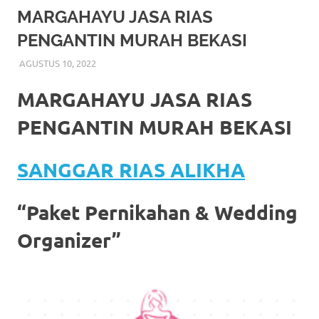
More
MARGAHAYU JASA RIAS
PENGANTIN MURAH BEKASI
hints
AGUSTUS 10, 2022
RIASALIKHA
BEKASI
,
DEKORASI
,
JAKARTA SELATAN
,
JAKARTA
rolex
TIMUR
,
JAKARTA UTARA
,
MURAH
,
MUSLIM
,
PAKET
RIAS PENGANTIN MURAH
,
RIAS
,
RIAS PENGANTIN
replica
.
MARGAHAYU JASA RIAS
my
PENGANTIN MURAH BEKASI
website
SANGGAR RIAS ALIKHA
https://www.watchesf.com
.
To
“Paket Pernikahan & Wedding
learn
Organizer”
more
about