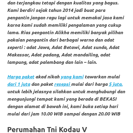
loanswatches.com
.
dan terjangkau tetapi dengan kualitas yang bagus.
Kami berdiri sejak tahun 2014 jadi buat para
Wiht
pengantin jangan ragu lagi untuk memakai jasa kami
80%
karna kami sudah memiliki pengalaman yang cukup
lama. Rias pengantin Alikha memiliki banyak pilihan
Discount
pakaian pengantin dari berbagai warna dan adat
replica
seperti : adat Jawa, Adat Betawi, Adat sunda, Adat
Makassar, Adat padang, Adat mandailing, adat
watches
.
lampung, adat palembang dan lain – lain.
click
Harga paket
akad nikah
yang kami
tawarkan mulai
fake
dari 1 juta
dan paket
resepsi
mulai dari harga
5 juta.
untuk lebih jelasnya silahkan untuk menghubungi dan
watches
.
mengunjungi tempat kami yang ber
ada di BEKASI
Get
dengan alamat di bawah ini, kami buka setiap hari
mulai dari jam 10.00 WIB sampai dengan 20.00 WIB
the
facts
Perumahan Tni Kodau V