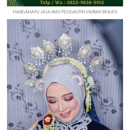
a
MARGAHAYU JASA RIAS PENGANTIN MURAH BEKASI
good
man
is
luxury
replica
watches
.
men's
https://www.drugswatches.com
.