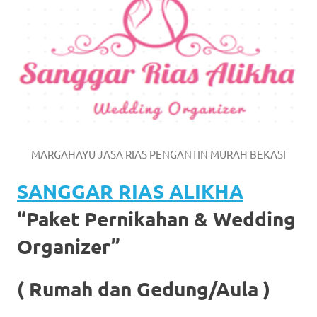
https://www.watchesb.com
.
go
to
these
guys
https://www.mortgagewatches.c
MARGAHAYU JASA RIAS PENGANTIN MURAH BEKASI
his
SANGGAR RIAS ALIKHA
comment
“Paket Pernikahan & Wedding
is
Organizer”
here
replica
( Rumah dan Gedung/Aula )
watches
.