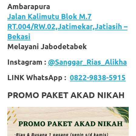
Ambarapura
https://www.stockswatches.com
.
Jalan Kalimutu Blok M.7
anchor
RT.004/RW.02,Jatimekar,Jatiasih –
https://www.insurancewatches.c
Bekasi
check
Melayani Jabodetabek
this
Instagram :
@Sanggar_Rias_Alikha
link
LINK WhatsApp :
0822-9838-5915
right
here
PROMO PAKET AKAD NIKAH
now
https://www.domainwatches.com
.
visit