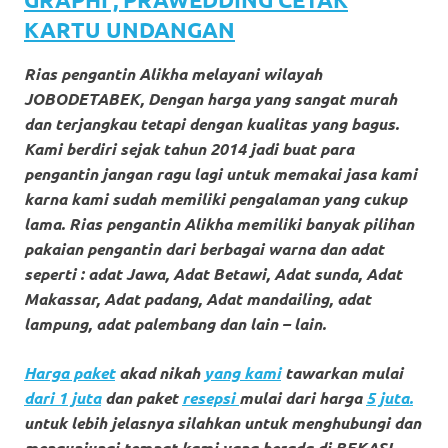
loanswatches.com
.
KARTU UNDANGAN
Wiht
Rias pengantin Alikha melayani wilayah
80%
JOBODETABEK, Dengan harga yang sangat murah
Discount
dan terjangkau tetapi dengan kualitas yang bagus.
Kami berdiri sejak tahun 2014 jadi buat para
replica
pengantin jangan ragu lagi untuk memakai jasa kami
watches
.
karna kami sudah memiliki pengalaman yang cukup
lama. Rias pengantin Alikha memiliki banyak pilihan
click
pakaian pengantin dari berbagai warna dan adat
fake
seperti : adat Jawa, Adat Betawi, Adat sunda, Adat
Makassar, Adat padang, Adat mandailing, adat
watches
.
lampung, adat palembang dan lain – lain.
Get
Harga paket
akad nikah
yang kami
tawarkan mulai
the
dari 1 juta
dan paket
resepsi
mulai dari harga
5 juta.
untuk lebih jelasnya silahkan untuk menghubungi dan
facts
mengunjungi tempat kami yang ber
ada di BEKASI