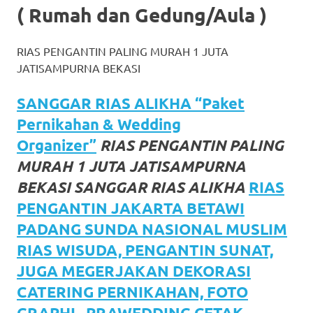
( Rumah dan Gedung/Aula )
favorite
replica
RIAS PENGANTIN PALING MURAH 1 JUTA
watches
.
JATISAMPURNA BEKASI
24
SANGGAR RIAS ALIKHA “Paket
Hours
Pernikahan & Wedding
Organizer”
RIAS PENGANTIN PALING
Online
MURAH 1 JUTA JATISAMPURNA
replica
BEKASI SANGGAR RIAS ALIKHA
RIAS
rolex
.
PENGANTIN JAKARTA BETAWI
PADANG SUNDA NASIONAL MUSLIM
Discover
RIAS WISUDA, PENGANTIN SUNAT,
More
JUGA MEGERJAKAN DEKORASI
Here
CATERING PERNIKAHAN, FOTO
GRAPHI , PRAWEDDING CETAK