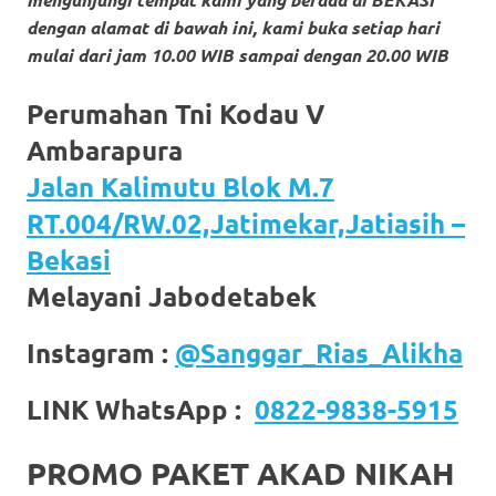
https://www.stockswatches.com
.
dengan alamat di bawah ini, kami buka setiap hari
mulai dari jam 10.00 WIB sampai dengan 20.00 WIB
anchor
https://www.insurancewatches.c
Perumahan Tni Kodau V
Ambarapura
check
Jalan Kalimutu Blok M.7
this
RT.004/RW.02,Jatimekar,Jatiasih –
link
Bekasi
right
Melayani Jabodetabek
here
Instagram :
@Sanggar_Rias_Alikha
now
LINK WhatsApp :
0822-9838-5915
https://www.domainwatches.com
.
visit
PROMO PAKET AKAD NIKAH