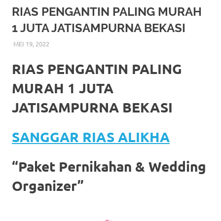
More
RIAS PENGANTIN PALING MURAH
1 JUTA JATISAMPURNA BEKASI
hints
MEI 19, 2022
RIASALIKHA
BEKASI
,
DEKORASI
,
JAKARTA SELATAN
,
JAKARTA TIMUR
,
rolex
JAKARTA UTARA
,
MURAH
,
MUSLIM
,
PAKET RIAS
PENGANTIN MURAH
,
RIAS
,
RIAS PENGANTIN
replica
.
RIAS PENGANTIN PALING
my
MURAH 1 JUTA
website
JATISAMPURNA BEKASI
https://www.watchesf.com
.
SANGGAR RIAS ALIKHA
To
learn
“Paket Pernikahan & Wedding
more
Organizer”
about