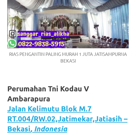
RIAS PENGANTIN PALING MURAH 1 JUTA JATISAMPURNA
BEKASI
Perumahan Tni Kodau V
Ambarapura
Jalan Kelimutu Blok M.7
RT.004/RW.02,Jatimekar,Jatiasih –
Bekasi
, Indonesia