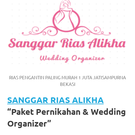
https://www.watchesb.com
.
go
to
these
guys
https://www.mortgagewatches.c
his
RIAS PENGANTIN PALING MURAH 1 JUTA JATISAMPURNA
comment
BEKASI
is
SANGGAR RIAS ALIKHA
here
“Paket Pernikahan & Wedding
replica
Organizer”
watches
.